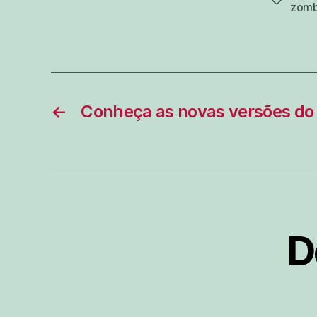
zomb
←
Conheça as novas versões do
D