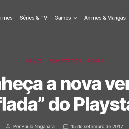
Filmes
Séries & TV
Games
Animes & Mangás
Categorias
GAMES
PLAYSTATION
POSTS
heça a nova ve
ada” do Playst
Por
Paulo Nagahara
15 de setembro de 2017
Autor
Data