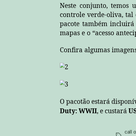
Neste conjunto, temos 
controle verde-oliva, ta
pacote também incluir
mapas e o “acesso ante
Confira algumas imagens
O pacotão estará disponív
Duty: WWII
, e custará
U
call 
tags