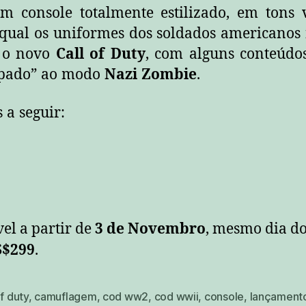
um console totalmente estilizado, em tons
l qual os uniformes dos soldados americano
á o novo
Call of Duty
, com alguns conteúdo
cipado” ao modo
Nazi Zombie
.
 a seguir:
el a partir de
3 de Novembro
, mesmo dia d
S$299
.
of duty
,
camuflagem
,
cod ww2
,
cod wwii
,
console
,
lançament