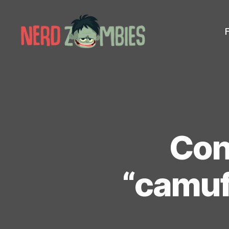
Nerd
Zombies
Con
“camufl