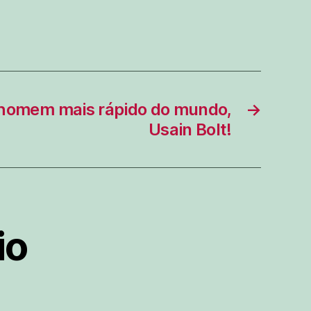
 homem mais rápido do mundo,
→
Usain Bolt!
io