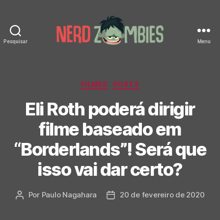
Pesquisar
Menu
Nerd
Zombies
Categorias
FILMES
POSTS
Eli Roth poderá dirigir
filme baseado em
“Borderlands”! Será que
isso vai dar certo?
Por
Paulo Nagahara
20 de fevereiro de 2020
Autor
Data
do
de
post
publicação