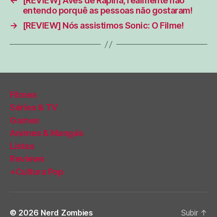
←
[REVIEW] Aves de Rapina, realmente não
entendo porquê as pessoas não gostaram!
→
[REVIEW] Nós assistimos Sonic: O Filme!
Filmes
Séries & TV
Games
Animes & Mangás
Listas
Reviews
+Cultura Pop
© 2026
Nerd Zombies
Subir
↑