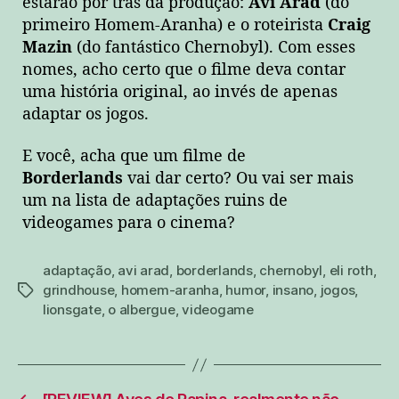
estarão por trás da produção:
Avi Arad
(do
primeiro Homem-Aranha) e o roteirista
Craig
Mazin
(do fantástico Chernobyl). Com esses
nomes, acho certo que o filme deva contar
uma história original, ao invés de apenas
adaptar os jogos.
E você, acha que um filme de
Borderlands
vai dar certo? Ou vai ser mais
um na lista de adaptações ruins de
videogames para o cinema?
adaptação
,
avi arad
,
borderlands
,
chernobyl
,
eli roth
,
grindhouse
,
homem-aranha
,
humor
,
insano
,
jogos
,
tags
lionsgate
,
o albergue
,
videogame