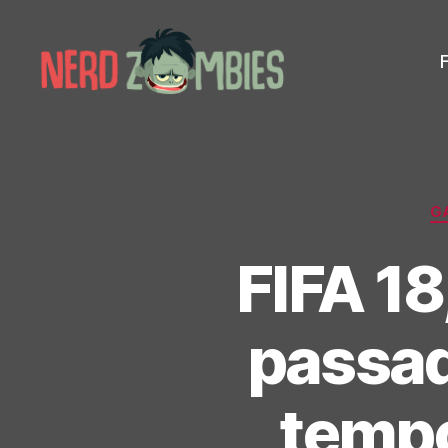
Nerd
Zombies
G
FIFA 18
passad
tempo