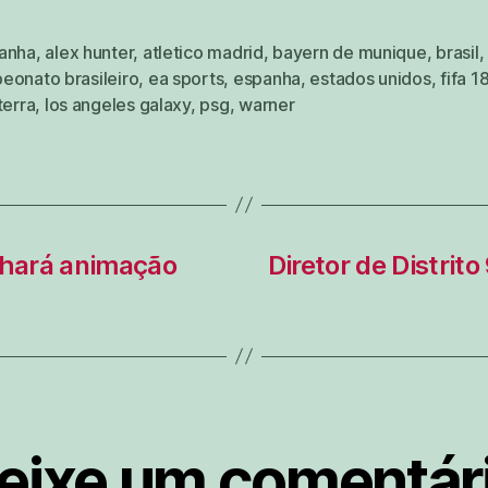
anha
,
alex hunter
,
atletico madrid
,
bayern de munique
,
brasil
,
eonato brasileiro
,
ea sports
,
espanha
,
estados unidos
,
fifa 1
terra
,
los angeles galaxy
,
psg
,
warner
nhará animação
Diretor de Distrit
eixe um comentár