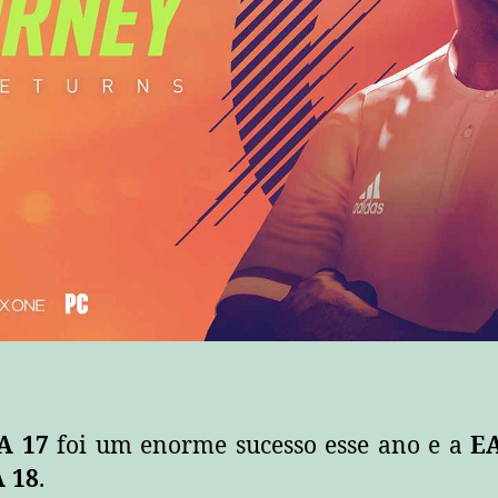
Jornada”!
A 17
foi um enorme sucesso esse ano e a
EA
A 18
.