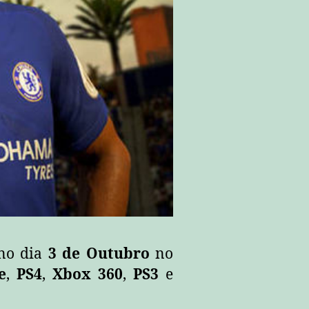
no dia
3 de Outubro
no
e
,
PS4
,
Xbox 360
,
PS3
e