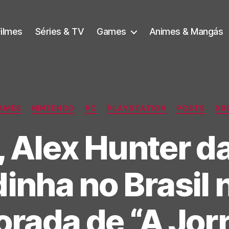
Filmes
Séries & TV
Games
Animes & Mangás
Categorias
AMES
NINTENDO
PC
PLAYSTATION
POSTS
XB
, Alex Hunter 
inha no Brasil 
rada de “A Jor