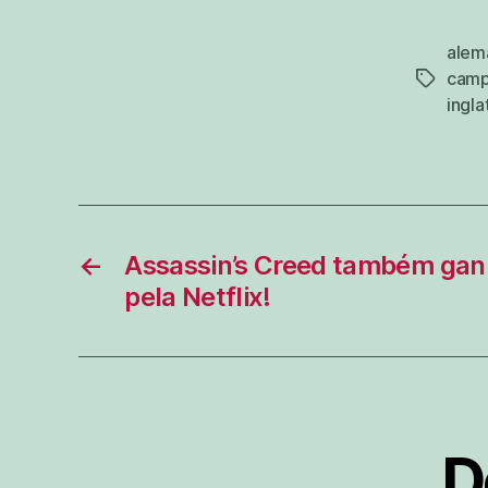
alem
camp
tags
ingla
←
Assassin’s Creed também ga
pela Netflix!
D