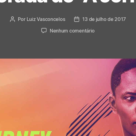
Por
Luiz Vasconcelos
13 de julho de 2017
Autor
Data
do
de
em
Nenhum comentário
post
publicação
FIFA
18,
Alex
Hunter
dará
uma
passadinha
no
Brasil
na
nova
temporada
de
“A