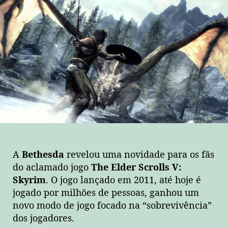
de
sobrevivência
em
Skyrim
é
revelado!
A
Bethesda
revelou uma novidade para os fãs
do aclamado jogo
The Elder Scrolls V:
Skyrim
. O jogo lançado em 2011, até hoje é
jogado por milhões de pessoas, ganhou um
novo modo de jogo focado na “sobrevivência”
dos jogadores.