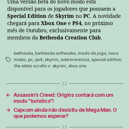
Uma versão beta do novo modo está
disponível para os jogadores que possuem a
Special Edition
de
Skyrim
no
PC
. A novidade
chegará para
Xbox One
e
PS4
, no próximo
mês de Outubro, exclusivamente para
membros da
Bethesda Creation Club
.
bethesda
,
bethesda softworks
,
modo de jogo
,
novo
modo
,
pc
,
ps4
,
skyrim
,
sobrevivencia
,
special edition
,
tags
the elder scrolls v: skyrim
,
xbox one
←
Assassin’s Creed: Origins contará com um
modo “turístico”!
→
Capcom ainda não desistiu de Mega Man. O
que podemos esperar?