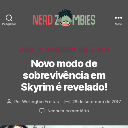
Pesquisar
Menu
Nerd
Zombies
Categorias
GAMES
PC
PLAYSTATION
POSTS
XBOX
Novo modo de
sobrevivência em
Skyrim é revelado!
Por
Wellington Freitas
28 de setembro de 2017
Autor
Data
do
de
em
Nenhum comentário
post
publicação
Novo
modo