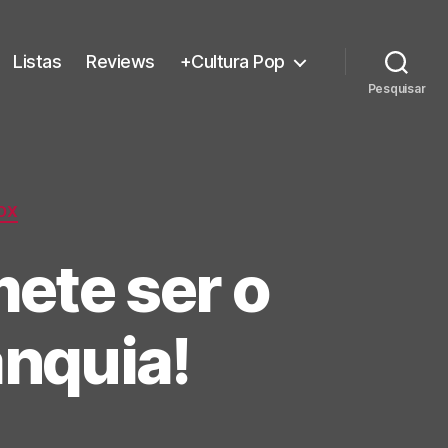
Listas
Reviews
+Cultura Pop
Pesquisar
OX
mete ser o
anquia!