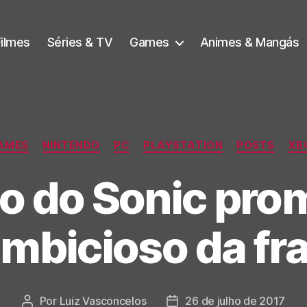
Filmes
Séries & TV
Games
Animes & Mangás
Categorias
AMES
NINTENDO
PC
PLAYSTATION
POSTS
XB
o do Sonic pro
mbicioso da fr
Por
Luiz Vasconcelos
26 de julho de 2017
Autor
Data