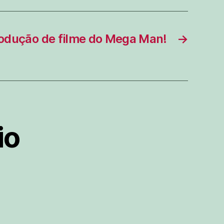
produção de filme do Mega Man!
→
io