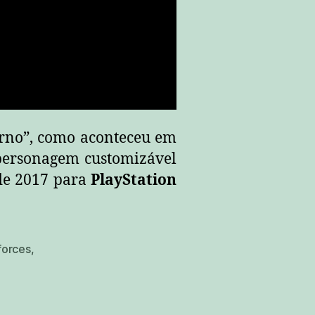
derno”, como aconteceu em
 personagem customizável
 de 2017 para
PlayStation
forces
,