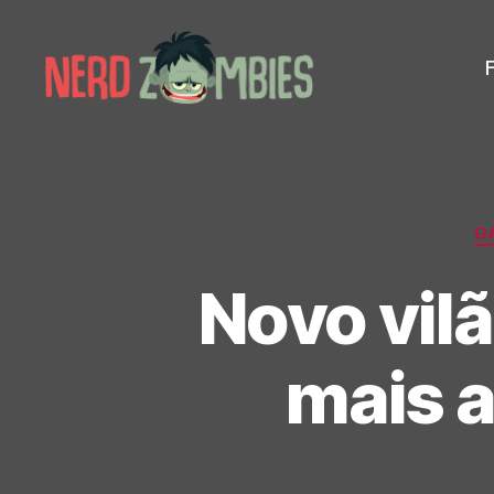
Nerd
Zombies
G
Novo vilã
mais a