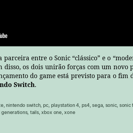
a parceira entre o Sonic “clássico” e o “mo
m disso, os dois unirão forças com um novo
lançamento do game está previsto para o fim
ndo Switch
.
te
,
nintendo switch
,
pc
,
playstation 4
,
ps4
,
sega
,
sonic
,
sonic 
c generations
,
tails
,
xbox one
,
xone