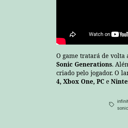
O game tratará de volta 
Sonic Generations
. Alé
criado pelo jogador. O 
4, Xbox One, PC
e
Ninte
infini
tags
soni