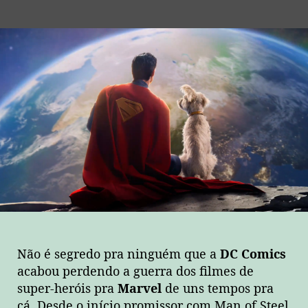
do
de
post
publicação
Não é segredo pra ninguém que a
DC Comics
acabou perdendo a guerra dos filmes de
super-heróis pra
Marvel
de uns tempos pra
cá. Desde o início promissor com Man of Steel