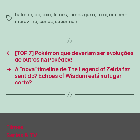
batman
,
dc
,
dcu
,
filmes
,
james gunn
,
max
,
mulher-
tags
maravilha
,
series
,
superman
←
[TOP 7] Pokémon que deveriam ser evoluções
de outros na Pokédex!
→
A “nova” timeline de The Legend of Zelda faz
sentido? Echoes of Wisdom está no lugar
certo?
Filmes
Séries & TV