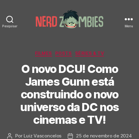
Pesquisar
Menu
Nerd
Zombies
Categorias
FILMES
POSTS
SÉRIES & TV
O novo DCU! Como
James Gunn está
construindo o novo
universo da DC nos
cinemas e TV!
Por
Luiz Vasconcelos
25 de novembro de 2024
Autor
Data