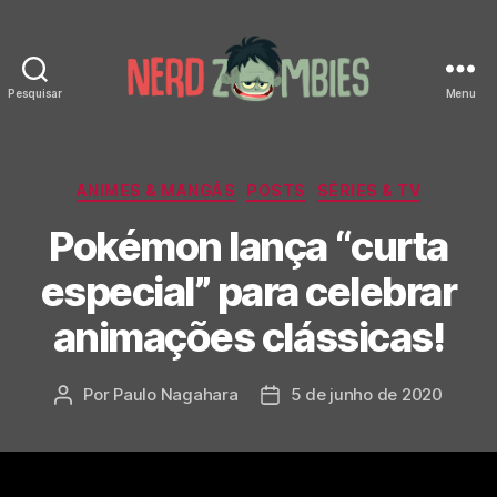
Pesquisar
Menu
Nerd
Zombies
Categorias
ANIMES & MANGÁS
POSTS
SÉRIES & TV
Pokémon lança “curta
especial” para celebrar
animações clássicas!
Por
Paulo Nagahara
5 de junho de 2020
Autor
Data
do
de
post
publicação