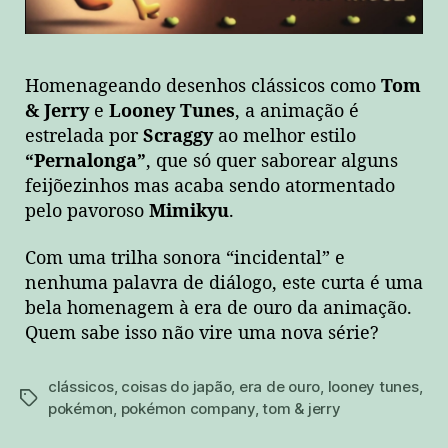
Homenageando desenhos clássicos como
Tom
& Jerry
e
Looney Tunes
, a animação é
estrelada por
Scraggy
ao melhor estilo
“Pernalonga”
, que só quer saborear alguns
feijõezinhos mas acaba sendo atormentado
pelo pavoroso
Mimikyu
.
Com uma trilha sonora “incidental” e
nenhuma palavra de diálogo, este curta é uma
bela homenagem à era de ouro da animação.
Quem sabe isso não vire uma nova série?
clássicos
,
coisas do japão
,
era de ouro
,
looney tunes
,
tags
pokémon
,
pokémon company
,
tom & jerry