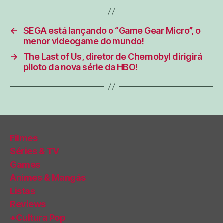
←
SEGA está lançando o “Game Gear Micro”, o
menor videogame do mundo!
→
The Last of Us, diretor de Chernobyl dirigirá
piloto da nova série da HBO!
Filmes
Séries & TV
Games
Animes & Mangás
Listas
Reviews
+Cultura Pop