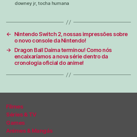
downey jr
,
tocha humana
←
Nintendo Switch 2, nossas impressões sobre
o novo console da Nintendo!
→
Dragon Ball Daima terminou! Como nós
encaixaríamos a nova série dentro da
cronologia oficial do anime!
Filmes
Séries & TV
Games
Animes & Mangás