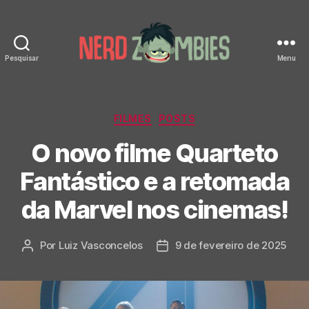
Pesquisar
Menu
Nerd
Zombies
Categorias
FILMES
POSTS
O novo filme Quarteto
Fantástico e a retomada
da Marvel nos cinemas!
Por
Luiz Vasconcelos
9 de fevereiro de 2025
Autor
Data
do
de
post
publicação