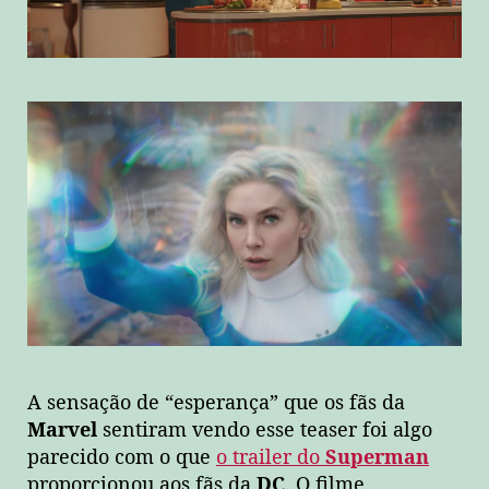
A sensação de “esperança” que os fãs da
Marvel
sentiram vendo esse teaser foi algo
parecido com o que
o trailer do
Superman
proporcionou aos fãs da
DC
. O filme