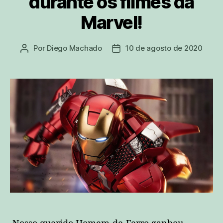
durante os filmes da
Marvel!
Por
Diego Machado
10 de agosto de 2020
Autor
Data
do
de
post
publicação