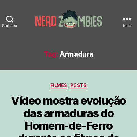
Pesquisar
Menu
Nerd
Zombies
Tag:
Armadura
Categorias
FILMES
POSTS
Vídeo mostra evolução
das armaduras do
Homem-de-Ferro