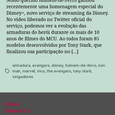
Nosso querido Homem-de-Ferro ganhou
recentemente uma homenagem especial do
Disney+, novo serviço de streaming da Disney.
No vídeo liberado no Twitter oficial do
serviço, podemos ver a evolução das
armaduras do herói durante os mais de 10
anos de filmes do MCU. Ao todos foram 85
modelos desenvolvidos por Tony Stark, que
finalizou sua participação no […]
armadura
,
avengers
,
disney
,
homem-de-ferro
,
iron
man
,
marvel
,
mcu
,
the avengers
,
tony stark
,
tags
vingadores
Filmes
Séries & TV