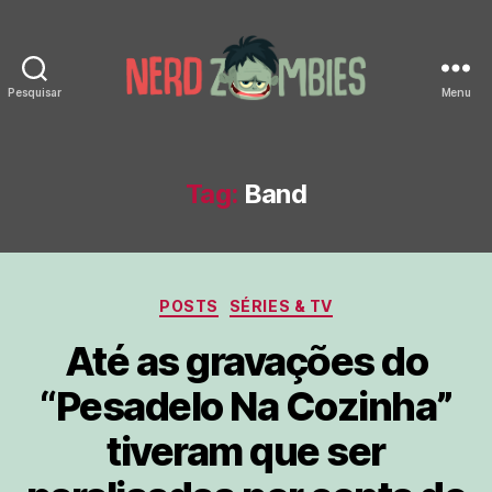
Pesquisar
Menu
Nerd
Zombies
Tag:
Band
Categorias
POSTS
SÉRIES & TV
Até as gravações do
“Pesadelo Na Cozinha”
tiveram que ser