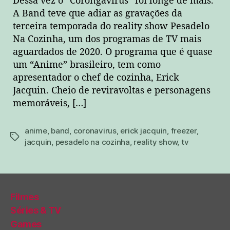
Dessa vez o “Corongavírus” foi longe de mais.
A Band teve que adiar as gravações da
terceira temporada do reality show Pesadelo
Na Cozinha, um dos programas de TV mais
aguardados de 2020. O programa que é quase
um “Anime” brasileiro, tem como
apresentador o chef de cozinha, Erick
Jacquin. Cheio de reviravoltas e personagens
memoráveis, […]
anime
,
band
,
coronavirus
,
erick jacquin
,
freezer
,
tags
jacquin
,
pesadelo na cozinha
,
reality show
,
tv
Filmes
Séries & TV
Games