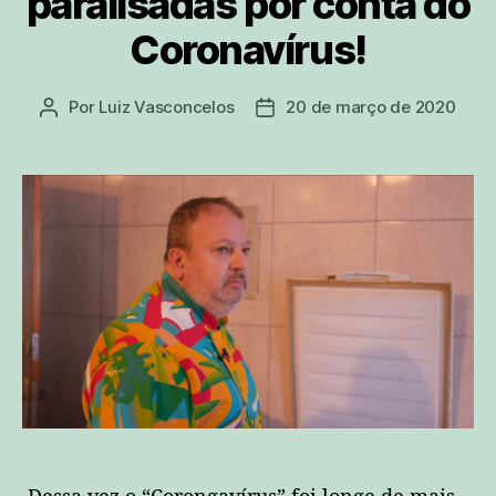
paralisadas por conta do
Coronavírus!
Por
Luiz Vasconcelos
20 de março de 2020
Autor
Data
do
de
post
publicação