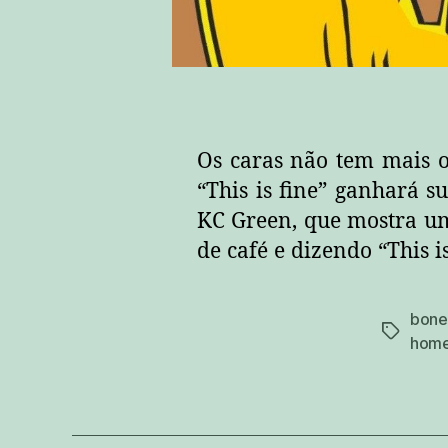
Os caras não tem mais 
“This is fine” ganhará s
KC Green, que mostra u
de café e dizendo “This i
bone
tags
home