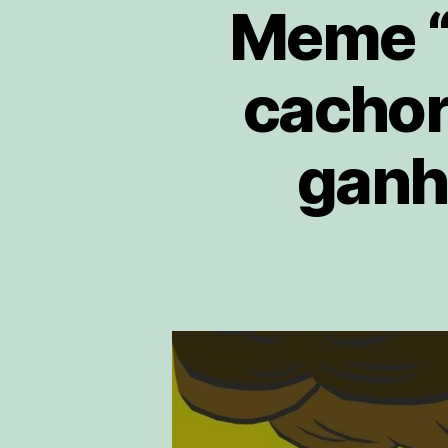
Meme “T
cachor
ganh