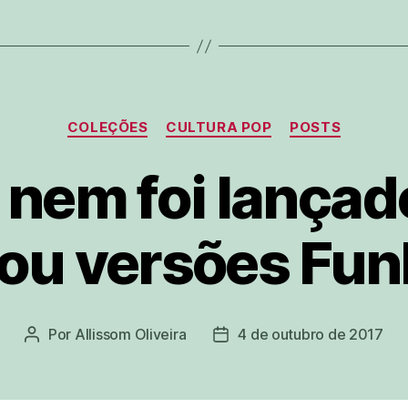
Categorias
COLEÇÕES
CULTURA POP
POSTS
em foi lançado
hou versões Fun
Por
Allissom Oliveira
4 de outubro de 2017
Autor
Data
do
de
post
publicação