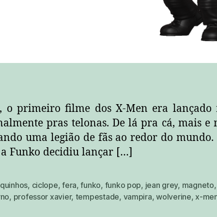
s, o primeiro filme dos X-Men era lançado 
nalmente pras telonas. De lá pra cá, mais e
tando uma legião de fãs ao redor do mundo
 a Funko decidiu lançar […]
quinhos
,
ciclope
,
fera
,
funko
,
funko pop
,
jean grey
,
magneto
rno
,
professor xavier
,
tempestade
,
vampira
,
wolverine
,
x-me