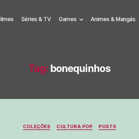
Filmes
Séries & TV
Games
Animes & Mangás
Tag:
bonequinhos
Categorias
COLEÇÕES
CULTURA POP
POSTS