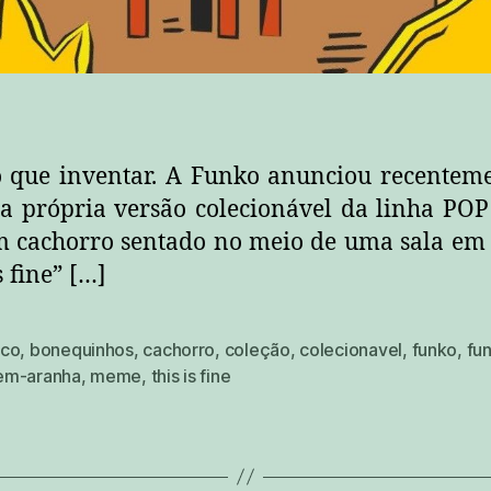
o que inventar. A Funko anunciou recente
ua própria versão colecionável da linha POP!
m cachorro sentado no meio de uma sala em
s fine” […]
co
,
bonequinhos
,
cachorro
,
coleção
,
colecionavel
,
funko
,
fu
m-aranha
,
meme
,
this is fine