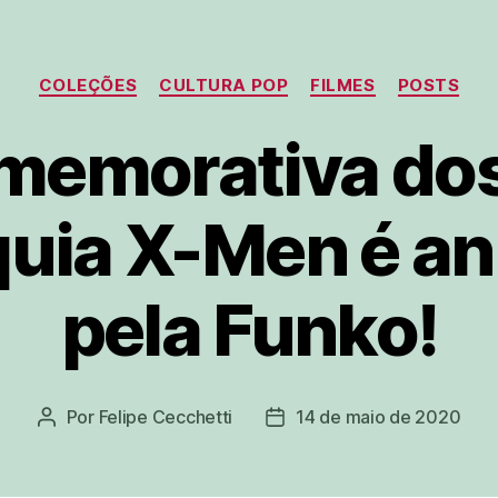
Categorias
COLEÇÕES
CULTURA POP
FILMES
POSTS
memorativa do
quia X-Men é a
pela Funko!
Por
Felipe Cecchetti
14 de maio de 2020
Autor
Data
do
de
post
publicação