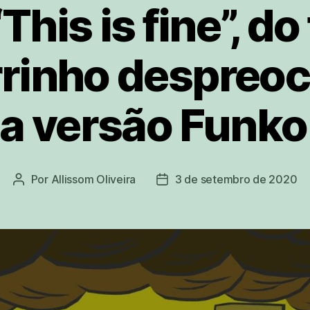
his is fine”, d
rinho despreo
a versão Funko
Por
Allissom Oliveira
3 de setembro de 2020
Autor
Data
do
de
post
publicação