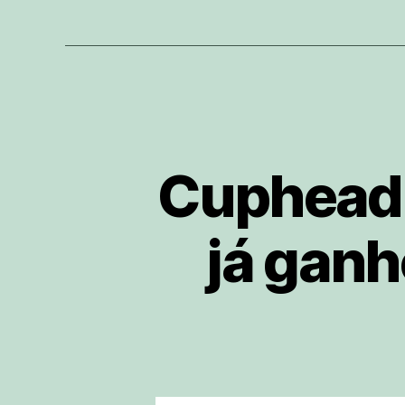
Cuphead n
já gan