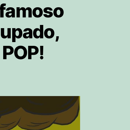
o famoso
cupado,
 POP!