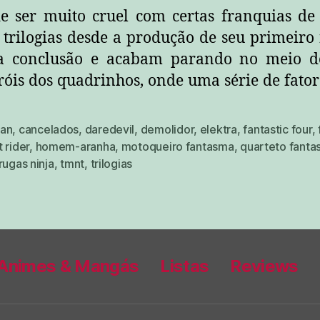
 ser muito cruel com certas franquias de 
trilogias desde a produção de seu primeiro
a conclusão e acabam parando no meio d
róis dos quadrinhos, onde uma série de fator
an
,
cancelados
,
daredevil
,
demolidor
,
elektra
,
fantastic four
,
 rider
,
homem-aranha
,
motoqueiro fantasma
,
quarteto fanta
rugas ninja
,
tmnt
,
trilogias
Animes & Mangás
Listas
Reviews