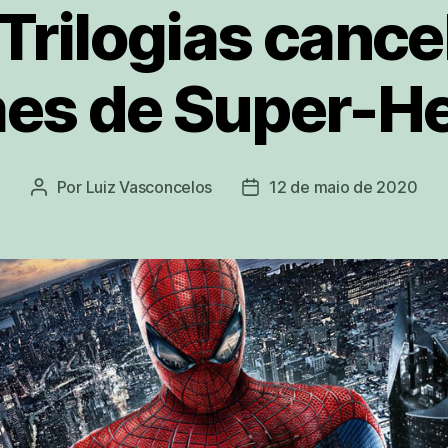
Trilogias canc
mes de Super-He
Por
Luiz Vasconcelos
12 de maio de 2020
Autor
Data
do
de
post
publicação