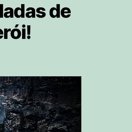
eladas de
rói!