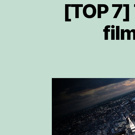
[TOP 7] 
fil