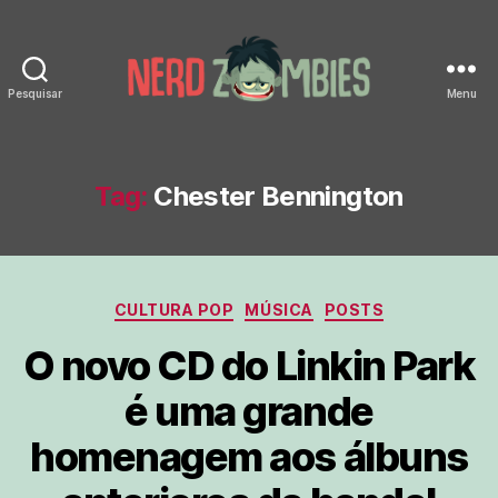
Pesquisar
Menu
Nerd
Zombies
Tag:
Chester Bennington
Categorias
CULTURA POP
MÚSICA
POSTS
O novo CD do Linkin Park
é uma grande
homenagem aos álbuns