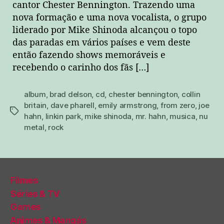
cantor Chester Bennington. Trazendo uma
nova formação e uma nova vocalista, o grupo
liderado por Mike Shinoda alcançou o topo
das paradas em vários países e vem deste
então fazendo shows memoráveis e
recebendo o carinho dos fãs […]
album
,
brad delson
,
cd
,
chester bennington
,
collin
britain
,
dave pharell
,
emily armstrong
,
from zero
,
joe
tags
hahn
,
linkin park
,
mike shinoda
,
mr. hahn
,
musica
,
nu
metal
,
rock
Filmes
Séries & TV
Games
Animes & Mangás