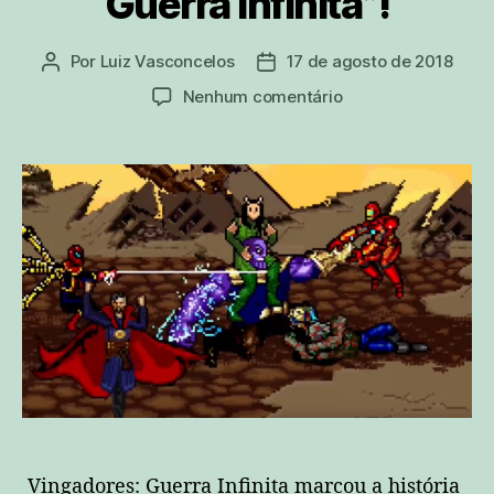
Guerra Infinita”!
Por
Luiz Vasconcelos
17 de agosto de 2018
Autor
Data
do
de
em
Nenhum comentário
post
publicação
Confira
a
versão
16-
bit
da
batalha
contra
Thanos
em
“Vingadores:
Guerra
Infinita”!
Vingadores: Guerra Infinita marcou a história