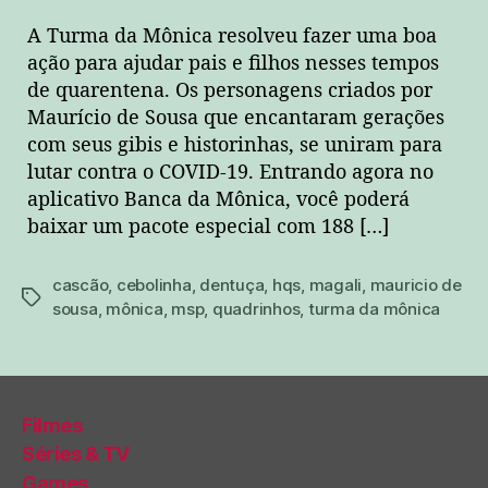
A Turma da Mônica resolveu fazer uma boa
ação para ajudar pais e filhos nesses tempos
de quarentena. Os personagens criados por
Maurício de Sousa que encantaram gerações
com seus gibis e historinhas, se uniram para
lutar contra o COVID-19. Entrando agora no
aplicativo Banca da Mônica, você poderá
baixar um pacote especial com 188 […]
cascão
,
cebolinha
,
dentuça
,
hqs
,
magali
,
mauricio de
tags
sousa
,
mônica
,
msp
,
quadrinhos
,
turma da mônica
Filmes
Séries & TV
Games