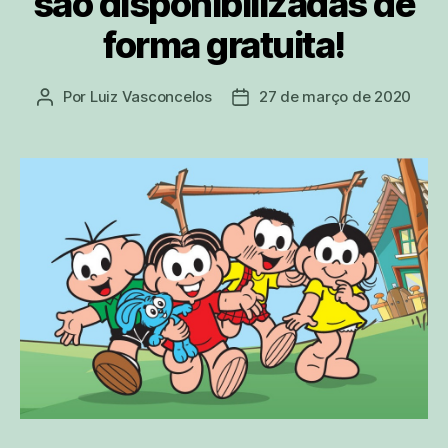
são disponibilizadas de
forma gratuita!
Por
Luiz Vasconcelos
27 de março de 2020
Autor
Data
do
de
post
publicação