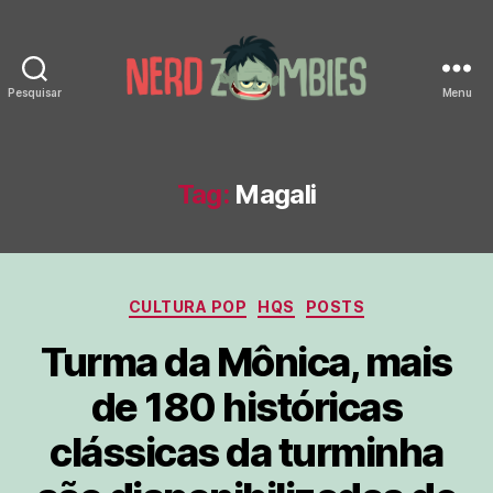
Pesquisar
Menu
Nerd
Zombies
Tag:
Magali
Categorias
CULTURA POP
HQS
POSTS
Turma da Mônica, mais
de 180 históricas
clássicas da turminha