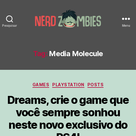
Pesquisar
Menu
Nerd
Zombies
Tag:
Media Molecule
Categorias
GAMES
PLAYSTATION
POSTS
Dreams, crie o game que
você sempre sonhou
neste novo exclusivo do