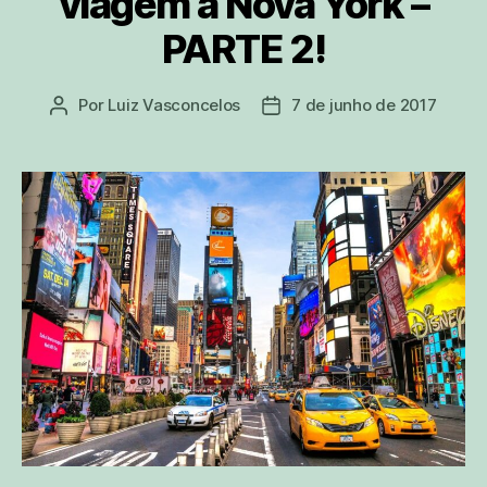
viagem à Nova York –
PARTE 2!
Por
Luiz Vasconcelos
7 de junho de 2017
Autor
Data
do
de
post
publicação