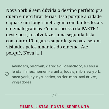
Nova York é sem dúvida o destino perfeito pra
quem é nerd tirar férias. Isso porquê a cidade
é quase um longa-metragem com tantos locais
cinematográficos. Com o sucesso da PARTE 1
deste post, resolvi fazer uma segunda lista
com outro 10 lugares super legais para serem
visitados pelos amantes do cinema. Até
porquê, Nova […]
avengers
,
birdman
,
daredevil
,
demolidor
,
eu sou a
lenda
,
filmes
,
homem-aranha
,
locais
,
mib
,
new york
,
tags
nova york
,
ny
,
nyc
,
series
,
spider-man
,
taxi driver
,
vingadores
Categorias
FILMES
LISTAS
POSTS
SÉRIES & TV