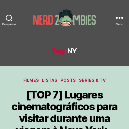
Pesquisar
Menu
Nerd
Zombies
Tag:
NY
Categorias
FILMES
LISTAS
POSTS
SÉRIES & TV
[TOP 7] Lugares
cinematográficos para
visitar durante uma