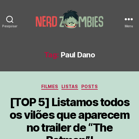
Pesquisar
Menu
Nerd
Zombies
Tag:
Paul Dano
Categorias
FILMES
LISTAS
POSTS
[TOP 5] Listamos todos
os vilões que aparecem
no trailer de “The