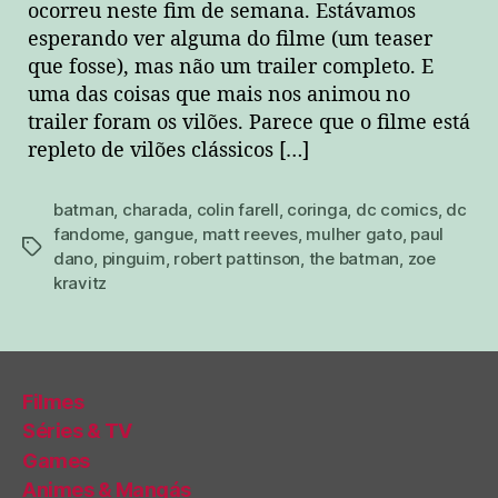
ocorreu neste fim de semana. Estávamos
esperando ver alguma do filme (um teaser
que fosse), mas não um trailer completo. E
uma das coisas que mais nos animou no
trailer foram os vilões. Parece que o filme está
repleto de vilões clássicos […]
batman
,
charada
,
colin farell
,
coringa
,
dc comics
,
dc
fandome
,
gangue
,
matt reeves
,
mulher gato
,
paul
tags
dano
,
pinguim
,
robert pattinson
,
the batman
,
zoe
kravitz
Filmes
Séries & TV
Games
Animes & Mangás