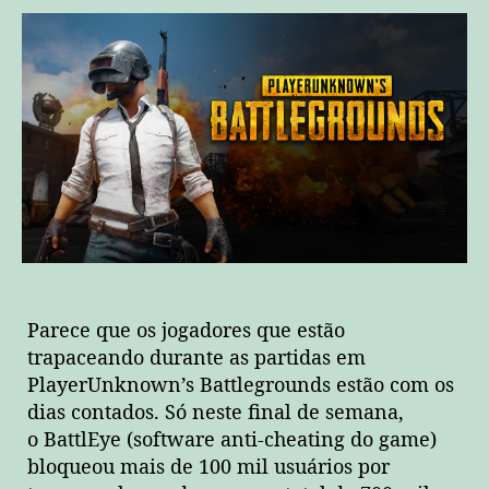
mais
de
100
mil
jogadores
“hacks”
só
nesse
final
de
semana!
Parece que os jogadores que estão
trapaceando durante as partidas em
PlayerUnknown’s Battlegrounds estão com os
dias contados. Só neste final de semana,
o BattlEye (software anti-cheating do game)
bloqueou mais de 100 mil usuários por