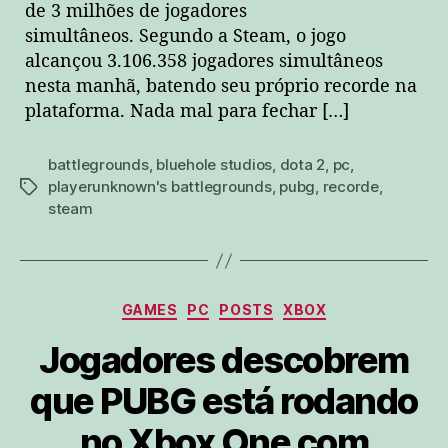
de 3 milhões de jogadores
simultâneos. Segundo a Steam, o jogo
alcançou 3.106.358 jogadores simultâneos
nesta manhã, batendo seu próprio recorde na
plataforma. Nada mal para fechar […]
battlegrounds
,
bluehole studios
,
dota 2
,
pc
,
playerunknown's battlegrounds
,
pubg
,
recorde
,
tags
steam
Categorias
GAMES
PC
POSTS
XBOX
Jogadores descobrem
que PUBG está rodando
no Xbox One com