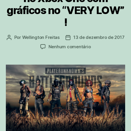
gráficos no “VERY LOW”
!
Por
Wellington Freitas
13 de dezembro de 2017
Autor
Data
do
de
em
Nenhum comentário
post
publicação
Jogadores
descobrem
que
PUBG
está
rodando
no
Xbox
One
com
gráficos
no
“VERY