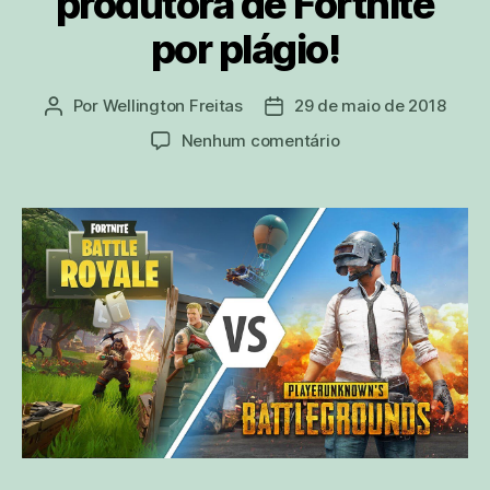
produtora de Fortnite
por plágio!
Por
Wellington Freitas
29 de maio de 2018
Autor
Data
do
de
em
Nenhum comentário
post
publicação
Entenda
porquê
os
criadores
de
PUBG
estão
processando
a
produtora
de
Fortnite
por
plágio!