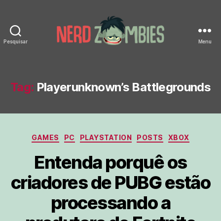
Pesquisar
Menu
Nerd
Zombies
Tag:
Playerunknown’s Battlegrounds
Categorias
GAMES
PC
PLAYSTATION
POSTS
XBOX
Entenda porquê os
criadores de PUBG estão
processando a