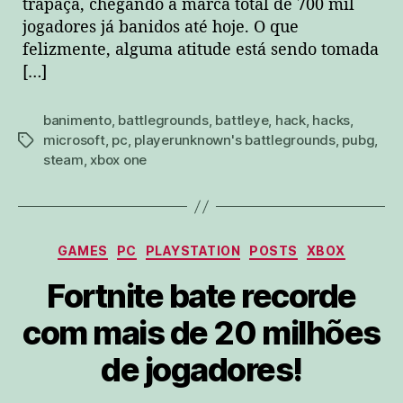
trapaça, chegando a marca total de 700 mil
jogadores já banidos até hoje. O que
felizmente, alguma atitude está sendo tomada
[…]
banimento
,
battlegrounds
,
battleye
,
hack
,
hacks
,
microsoft
,
pc
,
playerunknown's battlegrounds
,
pubg
,
tags
steam
,
xbox one
Categorias
GAMES
PC
PLAYSTATION
POSTS
XBOX
Fortnite bate recorde
com mais de 20 milhões
de jogadores!