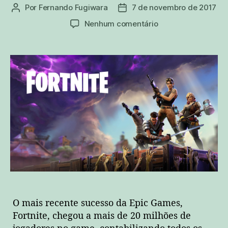
Por
Fernando Fugiwara
7 de novembro de 2017
Autor
Data
do
de
em
Nenhum comentário
post
publicação
Fortnite
bate
recorde
com
mais
de
20
milhões
de
jogadores!
O mais recente sucesso da Epic Games,
Fortnite, chegou a mais de 20 milhões de