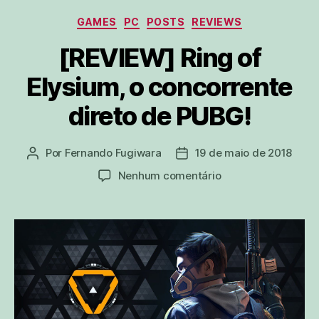
Categorias
GAMES
PC
POSTS
REVIEWS
[REVIEW] Ring of
Elysium, o concorrente
direto de PUBG!
Por
Fernando Fugiwara
19 de maio de 2018
Autor
Data
do
de
em
Nenhum comentário
post
publicação
[REVIEW]
Ring
of
Elysium,
o
concorrente
direto
de
PUBG!