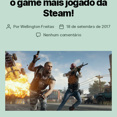
o game mais jogado da
Steam!
Por
Wellington Freitas
18 de setembro de 2017
Autor
Data
do
de
em
Nenhum comentário
post
publicação
Veja
como
Battlegrounds
se
tornou
o
game
mais
jogado
da
Steam!