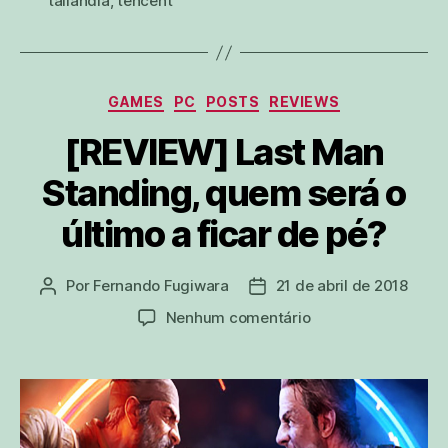
tailândia
,
tencent
Categorias
GAMES
PC
POSTS
REVIEWS
[REVIEW] Last Man
Standing, quem será o
último a ficar de pé?
Por
Fernando Fugiwara
21 de abril de 2018
Autor
Data
do
de
em
Nenhum comentário
post
publicação
[REVIEW]
Last
Man
Standing,
quem