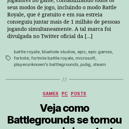
jogadores no game, contabilizando todos os
seus modos de jogo, incluindo o modo Battle
Royale, que é gratuito e em sua estreia
conseguiu juntar mais de 1 milhão de pessoas
jogando simultaneamente. A tal marca foi
divulgada no Twitter oficial da […]
battle royale
,
bluehole studios
,
epic
,
epic games
,
fortnite
,
fortnite battle royale
,
microsoft
,
tags
playerunknown's battlegrounds
,
pubg
,
steam
Categorias
GAMES
PC
POSTS
Veja como
Battlegrounds se tornou