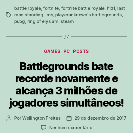
battle royale
,
fortnite
,
fortnite battle royale
,
h1z1
,
last
man standing
,
lms
,
playerunknown's battlegrounds
,
tags
pubg
,
ring of elysium
,
steam
Categorias
GAMES
PC
POSTS
Battlegrounds bate
recorde novamente e
alcança 3 milhões de
jogadores simultâneos!
Por
Wellington Freitas
29 de dezembro de 2017
Autor
Data
do
de
em
Nenhum comentário
post
publicação