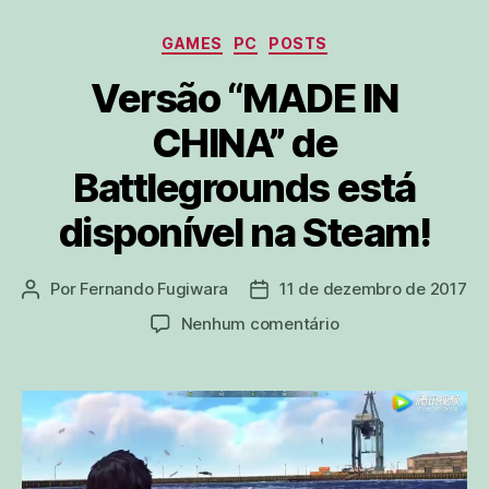
Categorias
GAMES
PC
POSTS
Versão “MADE IN
CHINA” de
Battlegrounds está
disponível na Steam!
Por
Fernando Fugiwara
11 de dezembro de 2017
Autor
Data
do
de
em
Nenhum comentário
post
publicação
Versão
“MADE
IN
CHINA”
de
Battlegrounds