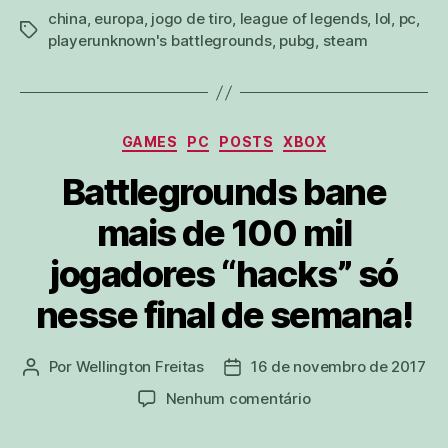
china
,
europa
,
jogo de tiro
,
league of legends
,
lol
,
pc
,
tags
playerunknown's battlegrounds
,
pubg
,
steam
Categorias
GAMES
PC
POSTS
XBOX
Battlegrounds bane
mais de 100 mil
jogadores “hacks” só
nesse final de semana!
Por
Wellington Freitas
16 de novembro de 2017
Autor
Data
do
de
em
Nenhum comentário
post
publicação
Battlegrounds
bane