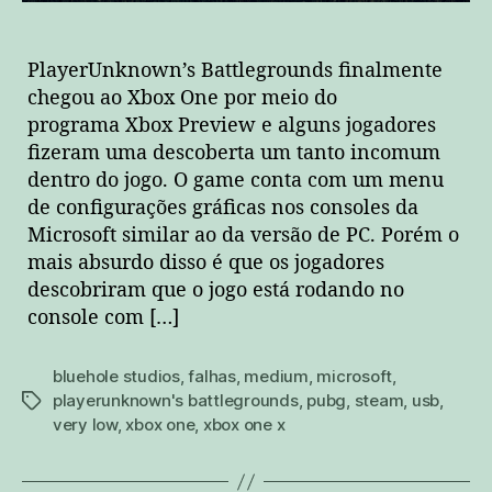
LOW”
!
PlayerUnknown’s Battlegrounds finalmente
chegou ao Xbox One por meio do
programa Xbox Preview e alguns jogadores
fizeram uma descoberta um tanto incomum
dentro do jogo. O game conta com um menu
de configurações gráficas nos consoles da
Microsoft similar ao da versão de PC. Porém o
mais absurdo disso é que os jogadores
descobriram que o jogo está rodando no
console com […]
bluehole studios
,
falhas
,
medium
,
microsoft
,
playerunknown's battlegrounds
,
pubg
,
steam
,
usb
,
tags
very low
,
xbox one
,
xbox one x