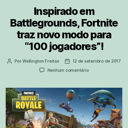
Inspirado em
Battlegrounds, Fortnite
traz novo modo para
“100 jogadores”!
Por
Wellington Freitas
12 de setembro de 2017
Autor
Data
do
de
em
Nenhum comentário
post
publicação
Inspirado
em
Battlegrounds,
Fortnite
traz
novo
modo
para
“100