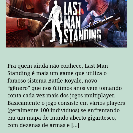
será
o
último
a
ficar
de
pé?
Pra quem ainda não conhece, Last Man
Standing é mais um game que utiliza o
famoso sistema Battle Royale, novo
“gênero” que nos últimos anos vem tomando
conta cada vez mais dos jogos multiplayer.
Basicamente o jogo consiste em vários players
(geralmente 100 indivíduos) se enfrentando
em um mapa de mundo aberto gigantesco,
com dezenas de armas e […]