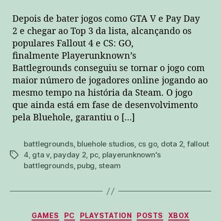
Depois de bater jogos como GTA V e Pay Day
2 e chegar ao Top 3 da lista, alcançando os
populares Fallout 4 e CS: GO,
finalmente Playerunknown’s
Battlegrounds conseguiu se tornar o jogo com
maior número de jogadores online jogando ao
mesmo tempo na história da Steam. O jogo
que ainda está em fase de desenvolvimento
pela Bluehole, garantiu o […]
battlegrounds
,
bluehole studios
,
cs go
,
dota 2
,
fallout
4
,
gta v
,
payday 2
,
pc
,
playerunknown's
tags
battlegrounds
,
pubg
,
steam
Categorias
GAMES
PC
PLAYSTATION
POSTS
XBOX