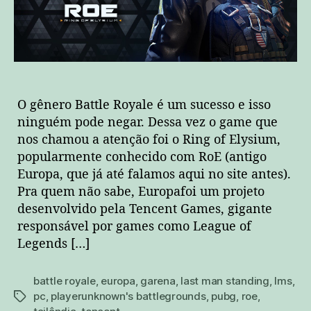
O gênero Battle Royale é um sucesso e isso
ninguém pode negar. Dessa vez o game que
nos chamou a atenção foi o Ring of Elysium,
popularmente conhecido com RoE (antigo
Europa, que já até falamos aqui no site antes).
Pra quem não sabe, Europafoi um projeto
desenvolvido pela Tencent Games, gigante
responsável por games como League of
Legends […]
battle royale
,
europa
,
garena
,
last man standing
,
lms
,
pc
,
playerunknown's battlegrounds
,
pubg
,
roe
,
tags