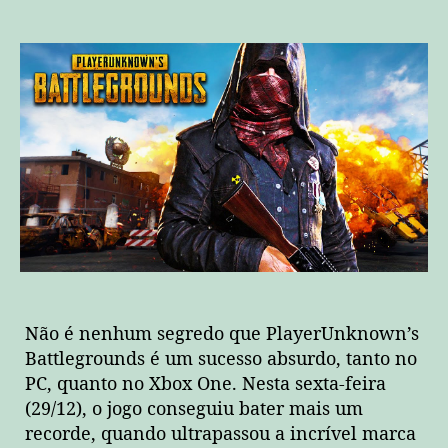
Battlegrounds
bate
recorde
novamente
e
alcança
3
milhões
de
jogadores
simultâneos!
Não é nenhum segredo que PlayerUnknown’s
Battlegrounds é um sucesso absurdo, tanto no
PC, quanto no Xbox One. Nesta sexta-feira
(29/12), o jogo conseguiu bater mais um
recorde, quando ultrapassou a incrível marca