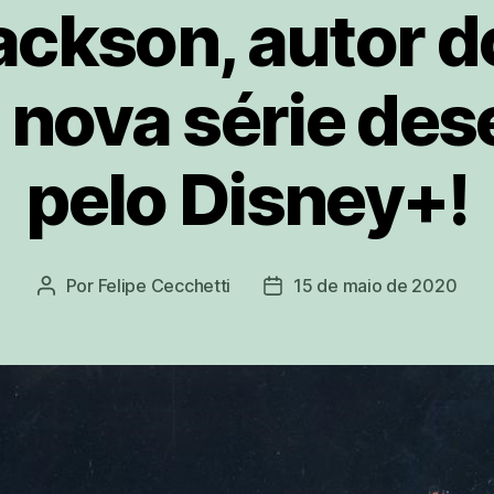
ackson, autor do
 nova série des
pelo Disney+!
Por
Felipe Cecchetti
15 de maio de 2020
Autor
Data
do
de
post
publicação