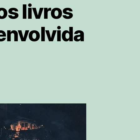
s livros
envolvida