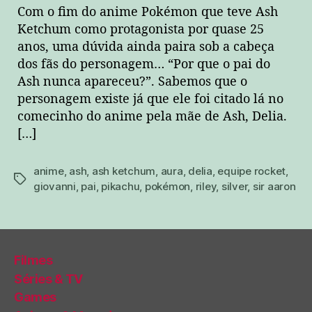
Com o fim do anime Pokémon que teve Ash
Ketchum como protagonista por quase 25
anos, uma dúvida ainda paira sob a cabeça
dos fãs do personagem… “Por que o pai do
Ash nunca apareceu?”. Sabemos que o
personagem existe já que ele foi citado lá no
comecinho do anime pela mãe de Ash, Delia.
[…]
anime
,
ash
,
ash ketchum
,
aura
,
delia
,
equipe rocket
,
tags
giovanni
,
pai
,
pikachu
,
pokémon
,
riley
,
silver
,
sir aaron
Filmes
Séries & TV
Games