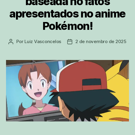
baseada no fatos
apresentados no anime
Pokémon!
Por
Luiz Vasconcelos
2 de novembro de 2025
Autor
Data
do
de
post
publicação