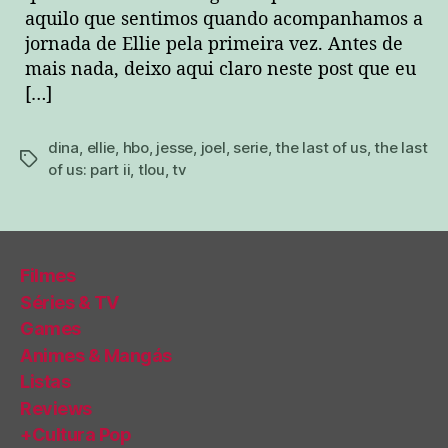
aquilo que sentimos quando acompanhamos a
jornada de Ellie pela primeira vez. Antes de
mais nada, deixo aqui claro neste post que eu
[…]
dina
,
ellie
,
hbo
,
jesse
,
joel
,
serie
,
the last of us
,
the last
tags
of us: part ii
,
tlou
,
tv
Filmes
Séries & TV
Games
Animes & Mangás
Listas
Reviews
+Cultura Pop