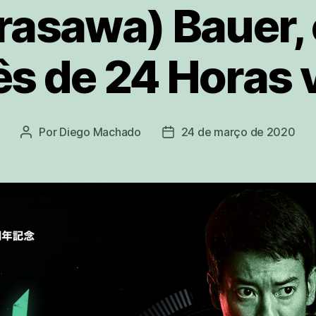
rasawa) Bauer,
s de 24 Horas 
Por
Diego Machado
24 de março de 2020
Autor
Data
do
de
post
publicação