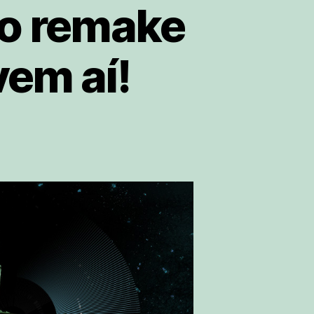
 o remake
vem aí!