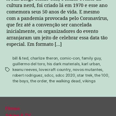
cultura nerd, foi criado lá em 1970 e esse ano
comemora seus 50 anos de vida. E mesmo
com a pandemia provocada pelo Coronavírus,
que fez até a convenção ser cancelada
inicialmente, os organizadores do evento
arranjaram um jeito de celebrar essa data tão
especial. Em formato […]
bill & ted
,
charlize theron
,
comic-con
,
family guy
,
guillermo del toro
,
his dark materials
,
karl urban
,
keanu reeves
,
lovecraft country
,
novos mutantes
,
tags
robert rodriguez
,
sdcc
,
sdcc 2020
,
star trek
,
the 100
,
the boys
,
the order
,
the walking dead
,
vikings
Filmes
Séries & TV