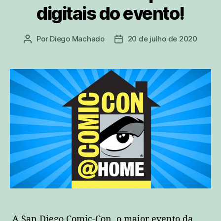
digitais do evento!
Por
Diego Machado
20 de julho de 2020
Autor
Data
do
de
post
publicação
A San Diego Comic-Con, o maior evento da