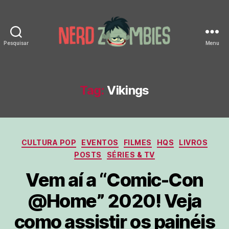
Pesquisar
Menu
Nerd
Zombies
Tag:
Vikings
Categorias
CULTURA POP
EVENTOS
FILMES
HQS
LIVROS
POSTS
SÉRIES & TV
Vem aí a “Comic-Con
@Home” 2020! Veja
como assistir os painéis