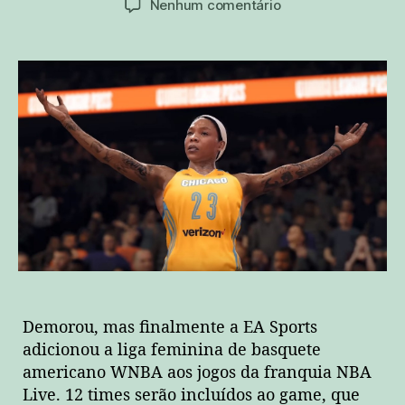
em
Nenhum comentário
post
publicação
As
mulheres
invadem
o
NBA
Live
18!
Demorou, mas finalmente a EA Sports
adicionou a liga feminina de basquete
americano WNBA aos jogos da franquia NBA
Live. 12 times serão incluídos ao game, que