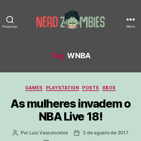
Pesquisar
Menu
Nerd
Zombies
Tag:
WNBA
Categorias
GAMES
PLAYSTATION
POSTS
XBOX
As mulheres invadem o
NBA Live 18!
Por
Luiz Vasconcelos
3 de agosto de 2017
Autor
Data
do
de