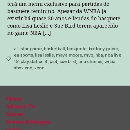
terá um menu exclusivo para partidas de
basquete feminino. Apesar da WNBA já
existir há quase 20 anos e lendas do basquete
como Lisa Leslie e Sue Bird terem aparecido
no game NBA […]
all-star game
,
basketball
,
basquete
,
brittney griner
,
ea sports
,
lisa leslie
,
maya moore
,
mvp
,
nba
,
nba live
tags
18
,
playstation 4
,
ps4
,
sue bird
,
tina charles
,
wnba
,
xbox one
,
xone
Filmes
Séries & TV
Games
Animes & Mangás
Listas