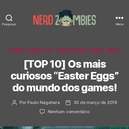
Pesquisar
Menu
Nerd
Zombies
Categorias
GAMES
LISTAS
PC
PLAYSTATION
POSTS
XBOX
[TOP 10] Os mais
curiosos “Easter Eggs”
do mundo dos games!
Por
Paulo Nagahara
30 de março de 2018
Autor
Data
do
de
em
Nenhum comentário
post
publicação
[TOP
10]