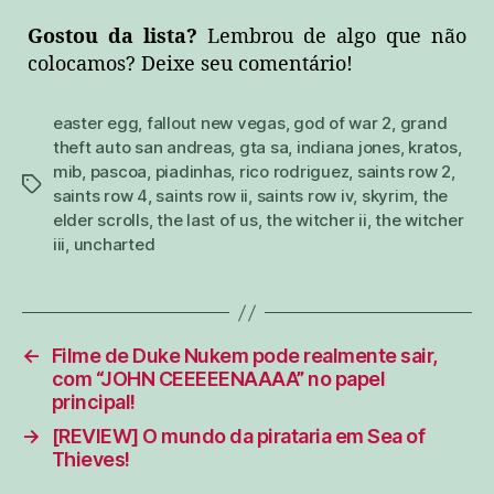
Gostou da lista?
Lembrou de algo que não
colocamos? Deixe seu comentário!
easter egg
,
fallout new vegas
,
god of war 2
,
grand
theft auto san andreas
,
gta sa
,
indiana jones
,
kratos
,
mib
,
pascoa
,
piadinhas
,
rico rodriguez
,
saints row 2
,
tags
saints row 4
,
saints row ii
,
saints row iv
,
skyrim
,
the
elder scrolls
,
the last of us
,
the witcher ii
,
the witcher
iii
,
uncharted
←
Filme de Duke Nukem pode realmente sair,
com “JOHN CEEEEENAAAA” no papel
principal!
→
[REVIEW] O mundo da pirataria em Sea of
Thieves!