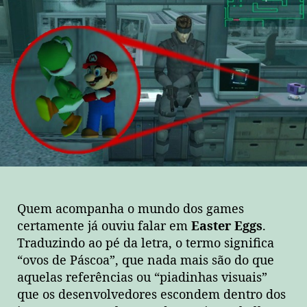
Os
mais
curiosos
“Easter
Eggs”
do
mundo
dos
games!
Quem acompanha o mundo dos games
certamente já ouviu falar em
Easter Eggs
.
Traduzindo ao pé da letra, o termo significa
“ovos de Páscoa”, que nada mais são do que
aquelas referências ou “piadinhas visuais”
que os desenvolvedores escondem dentro dos