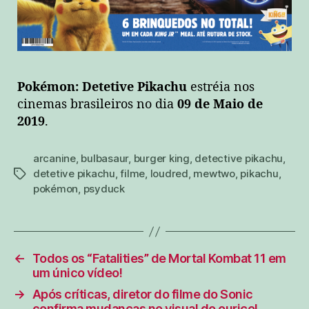
Pokémon: Detetive Pikachu
estréia nos
cinemas brasileiros no dia
09 de Maio de
2019
.
arcanine
,
bulbasaur
,
burger king
,
detective pikachu
,
detetive pikachu
,
filme
,
loudred
,
mewtwo
,
pikachu
,
tags
pokémon
,
psyduck
←
Todos os “Fatalities” de Mortal Kombat 11 em
um único vídeo!
→
Após críticas, diretor do filme do Sonic
confirma mudanças no visual do ouriço!