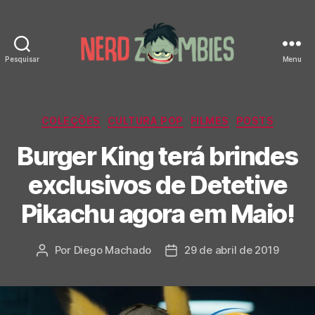
Pesquisar
Menu
Nerd
Zombies
Categorias
COLEÇÕES
CULTURA POP
FILMES
POSTS
Burger King terá brindes
exclusivos de Detetive
Pikachu agora em Maio!
Por
Diego Machado
29 de abril de 2019
Autor
Data
do
de
post
publicação