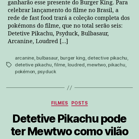
ganharão esse presente do Burger King. Para
celebrar lançamento do filme no Brasil, a
rede de fast food trará a coleção completa dos
pokémons do filme, que no total serão seis:
Detetive Pikachu, Psyduck, Bulbasaur,
Arcanine, Loudred […]
arcanine
,
bulbasaur
,
burger king
,
detective pikachu
,
detetive pikachu
,
filme
,
loudred
,
mewtwo
,
pikachu
,
tags
pokémon
,
psyduck
Categorias
FILMES
POSTS
Detetive Pikachu pode
ter Mewtwo como vilão