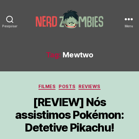
Pesquisar
Menu
Nerd
Zombies
Tag:
Mewtwo
Categorias
FILMES
POSTS
REVIEWS
[REVIEW] Nós
assistimos Pokémon:
Detetive Pikachu!