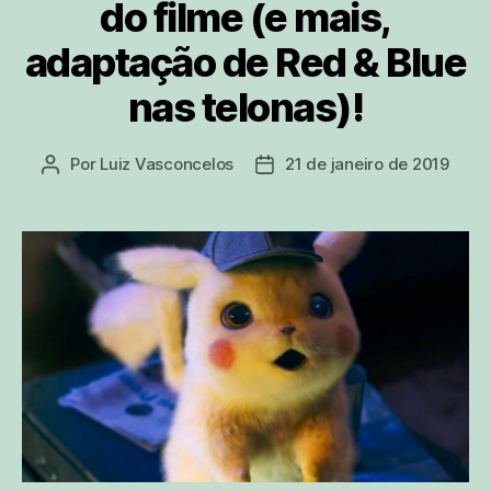
do filme (e mais,
adaptação de Red & Blue
nas telonas)!
Por
Luiz Vasconcelos
21 de janeiro de 2019
Autor
Data
do
de
post
publicação