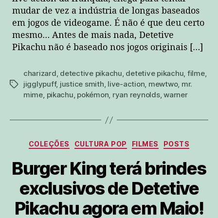
mudar de vez a indústria de longas baseados
em jogos de videogame. É não é que deu certo
mesmo… Antes de mais nada, Detetive
Pikachu não é baseado nos jogos originais […]
charizard
,
detective pikachu
,
detetive pikachu
,
filme
,
jigglypuff
,
justice smith
,
live-action
,
mewtwo
,
mr.
tags
mime
,
pikachu
,
pokémon
,
ryan reynolds
,
warner
Categorias
COLEÇÕES
CULTURA POP
FILMES
POSTS
Burger King terá brindes
exclusivos de Detetive
Pikachu agora em Maio!