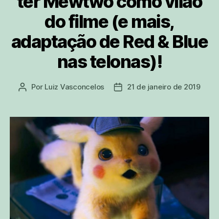
ter Mewtwo como vilão
do filme (e mais,
adaptação de Red & Blue
nas telonas)!
Por
Luiz Vasconcelos
21 de janeiro de 2019
Autor
Data
do
de
post
publicação