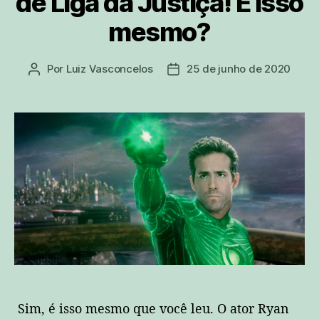
de Liga da Justiça! É isso
mesmo?
Por
Luiz Vasconcelos
25 de junho de 2020
Autor
Data
do
de
post
publicação
Sim, é isso mesmo que você leu. O ator Ryan