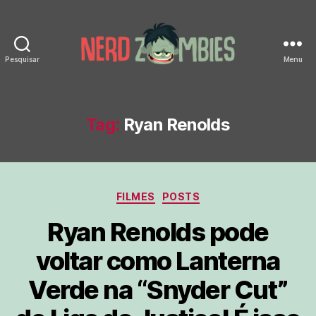
Pesquisar
Menu
Nerd
Zombies
Tag:
Ryan Renolds
Categorias
FILMES
POSTS
Ryan Renolds pode
voltar como Lanterna
Verde na “Snyder Cut”