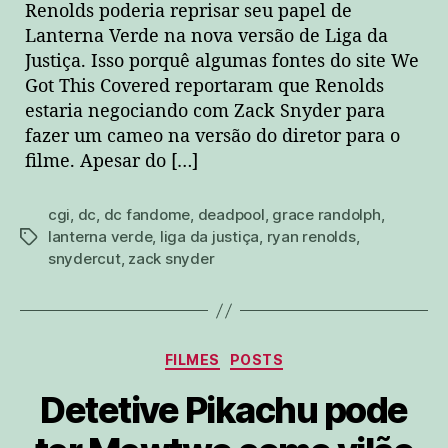
Renolds poderia reprisar seu papel de
Lanterna Verde na nova versão de Liga da
Justiça. Isso porquê algumas fontes do site We
Got This Covered reportaram que Renolds
estaria negociando com Zack Snyder para
fazer um cameo na versão do diretor para o
filme. Apesar do […]
cgi
,
dc
,
dc fandome
,
deadpool
,
grace randolph
,
lanterna verde
,
liga da justiça
,
ryan renolds
,
tags
snydercut
,
zack snyder
Categorias
FILMES
POSTS
Detetive Pikachu pode