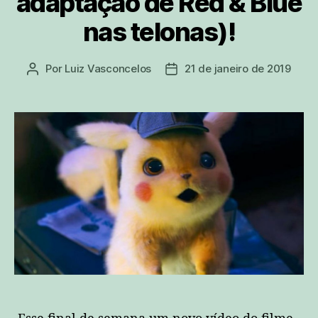
adaptação de Red & Blue
nas telonas)!
Por
Luiz Vasconcelos
21 de janeiro de 2019
Autor
Data
do
de
post
publicação