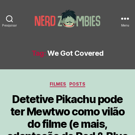
Pesquisar
Menu
Nerd
Zombies
Tag:
We Got Covered
Categorias
FILMES
POSTS
Detetive Pikachu pode
ter Mewtwo como vilão
do filme (e mais,