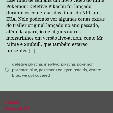
Esse final de semana um novo vídeo do filme
Pokémon: Detetive Pikachu foi lançado
durante os comercias das finais da NFL, nos
EUA. Nele podemos ver algumas cenas extras
do trailer original lançado no ano passado,
além da aparição de alguns outros
monstrinhos em versão live-action, como Mr.
Mime e Snubull, que também estarão
presentes […]
detetive pikachu
,
mewtwo
,
pikachu
,
pokémon
,
pokémon blue
,
pokémon red
,
ryan renolds
,
warner
tags
bros
,
we got covered
Filmes
Séries & TV