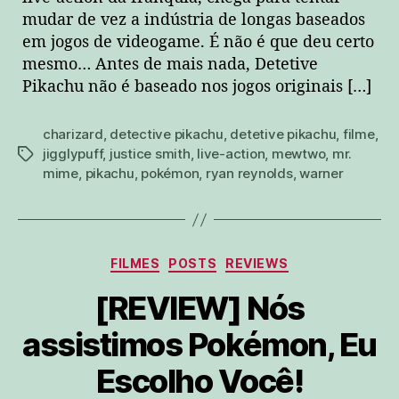
mudar de vez a indústria de longas baseados
em jogos de videogame. É não é que deu certo
mesmo… Antes de mais nada, Detetive
Pikachu não é baseado nos jogos originais […]
charizard
,
detective pikachu
,
detetive pikachu
,
filme
,
jigglypuff
,
justice smith
,
live-action
,
mewtwo
,
mr.
tags
mime
,
pikachu
,
pokémon
,
ryan reynolds
,
warner
Categorias
FILMES
POSTS
REVIEWS
[REVIEW] Nós
assistimos Pokémon, Eu
Escolho Você!