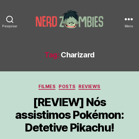
Pesquisar
Menu
Nerd
Zombies
Tag:
Charizard
Categorias
FILMES
POSTS
REVIEWS
[REVIEW] Nós
assistimos Pokémon:
Detetive Pikachu!