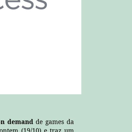
on demand
de games da
 ontem (19/10) e traz um