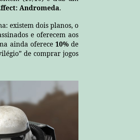
Effect: Andromeda
.
a: existem dois planos, o
assinados e oferecem aos
ema ainda oferece
10%
de
vilégio” de comprar jogos