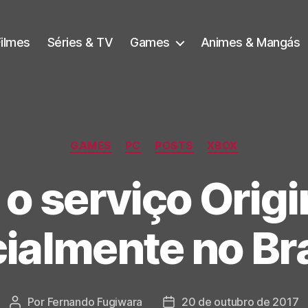
Filmes
Séries & TV
Games
Animes & Mangás
Categorias
GAMES
PC
POSTS
XBOX
a o serviço Orig
cialmente no Bra
Por
Fernando Fugiwara
20 de outubro de 2017
Autor
Data