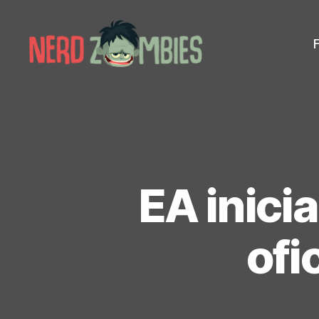
Nerd
Zombies
EA inici
ofi