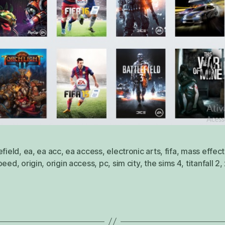
efield
,
ea
,
ea acc
,
ea access
,
electronic arts
,
fifa
,
mass effect
speed
,
origin
,
origin access
,
pc
,
sim city
,
the sims 4
,
titanfall 2
,