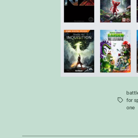
battl
for 
tags
one