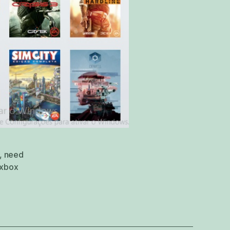
,
need
xbox