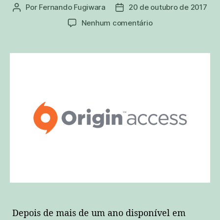
Por
Fernando Fugiwara
20 de outubro de 2017
Autor
Data
do
de
em
Nenhum comentário
post
publicação
EA
inicia
o
serviço
Origin
Access
oficialmente
no
Brasil!
Depois de mais de um ano disponível em