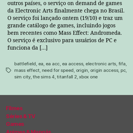
outros países, o serviço on demand de games
da Electronic Arts finalmente chega no Brasil.
O serviço foi lançado ontem (19/10) e traz um
grande catálogo de games, incluindo jogos
bem recentes como Mass Effect: Andromeda.
O serviço é exclusivo para usuários de PC e
funciona da […]
battlefield
,
ea
,
ea acc
,
ea access
,
electronic arts
,
fifa
,
mass effect
,
need for speed
,
origin
,
origin access
,
pc
,
tags
sim city
,
the sims 4
,
titanfall 2
,
xbox one
Filmes
Séries & TV
Games
Animes & Mangás