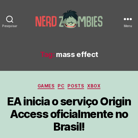
Pesquisar
Menu
Nerd
Zombies
Tag:
mass effect
Categorias
GAMES
PC
POSTS
XBOX
EA inicia o serviço Origin
Access oficialmente no
Brasil!