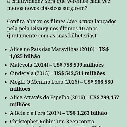
a criatividade? Será que veremos cada vez
menos novos clássicos surgirem?
Confira abaixo os filmes
Live-action
lançados
pela pela
Disney
nos últimos 10 anos
(juntamente com as suas bilheterias):
Alice no País das Maravilhas (2010) –
US$
1,025 bilhão
Malévola (2014) –
US$ 758,539 milhões
Cinderela (2015) –
US$ 543,514 milhões
Mogli: O Menino Lobo (2016) –
US$ 966,550
milhões
Alice Através do Espelho (2016) –
US$ 299,457
milhões
A Bela e a Fera (2017) –
US$ 1,263 bilhão
Christopher Robin: Um Reencontro