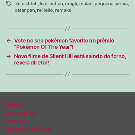
lilo e stitch
,
live-action
,
mogli
,
mulan
,
pequena sereia
,
tags
peter pan
,
rei leão
,
remake
←
Vote no seu pokémon favorito no prêmio
“Pokémon Of The Year”!
→
Novo filme de Silent Hill está saindo do forno,
revela diretor!
Filmes
Séries & TV
Games
Animes & Mangás