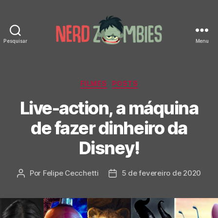
Pesquisar
Menu
Nerd
Zombies
Categorias
FILMES
POSTS
Live-action, a máquina
de fazer dinheiro da
Disney!
Por
Felipe Cecchetti
5 de fevereiro de 2020
Autor
Data
do
de
post
publicação