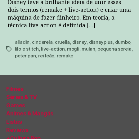
Disney teve a brilhante ideia de unir esses
dois termos (remake + live-action) e criar uma
máquina de fazer dinheiro. Em teoria, a
técnica live-action é definida […]
alladin
,
cinderela
,
cruella
,
disney
,
disneyplus
,
dumbo
,
lilo e stitch
,
live-action
,
mogli
,
mulan
,
pequena sereia
,
tags
peter pan
,
rei leão
,
remake
Filmes
Séries & TV
Games
Animes & Mangás
Listas
Reviews
+Cultura Pop