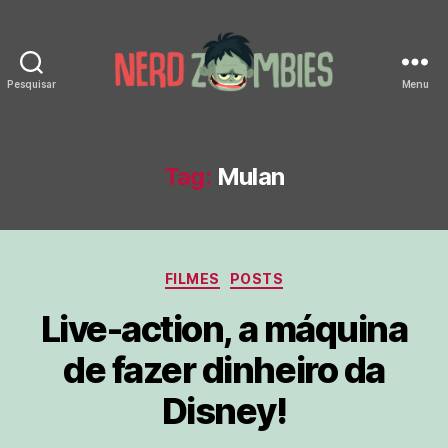
Pesquisar
Menu
Nerd
Zombies
Tag:
Mulan
Categorias
FILMES
POSTS
Live-action, a máquina
de fazer dinheiro da
Disney!