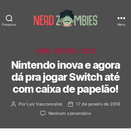
Pesquisar
Menu
Nerd
Zombies
Categorias
GAMES
NINTENDO
POSTS
Nintendo inova e agora
dá pra jogar Switch até
com caixa de papelão!
Por
Luiz Vasconcelos
17 de janeiro de 2018
Autor
Data
do
de
em
Nenhum comentário
post
publicação
Nintendo
inova