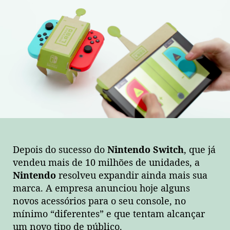
e
agora
dá
pra
jogar
Switch
até
com
caixa
de
papelão!
Depois do sucesso do
Nintendo Switch
, que já
vendeu mais de 10 milhões de unidades, a
Nintendo
resolveu expandir ainda mais sua
marca. A empresa anunciou hoje alguns
novos acessórios para o seu console, no
mínimo “diferentes” e que tentam alcançar
um novo tipo de público.