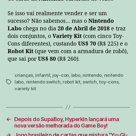
Se isso vai realmente vender e ser um
sucesso? Não sabemos… mas o
Nintendo
Labo
chega no dia
20 de Abril de 2018
e traz
dois conjuntos, o
Variety Kit
(com cinco Toy-
Cons diferentes), custando
US$ 70
(R$ 225)
e o
Robot Kit
(que vem com a armadura de robô),
que sai por
US$ 80
(R$ 260).
crianças
,
infantil
,
joy-con
,
labo
,
nintendo
,
nintendo
labo
,
nintendo switch
,
robot kit
,
switch
,
toy-cons
,
tags
variety kit
←
Depois do SupaBoy, Hyperkin lançará uma
nova versão melhorada do Game Boy!
→
Jogo brasileiro de cartas que mistura “Yu-Gi-