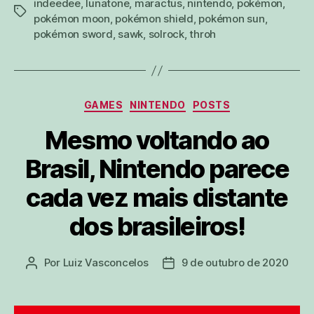
indeedee
,
lunatone
,
maractus
,
nintendo
,
pokémon
,
tags
pokémon moon
,
pokémon shield
,
pokémon sun
,
pokémon sword
,
sawk
,
solrock
,
throh
Categorias
GAMES
NINTENDO
POSTS
Mesmo voltando ao
Brasil, Nintendo parece
cada vez mais distante
dos brasileiros!
Por
Luiz Vasconcelos
9 de outubro de 2020
Autor
Data
do
de
post
publicação