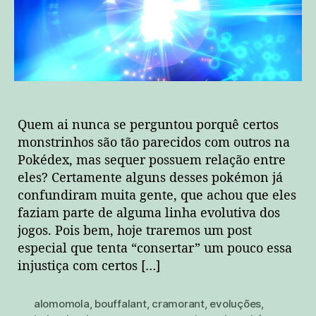
outros
na
Pokédex!
Quem ai nunca se perguntou porquê certos
monstrinhos são tão parecidos com outros na
Pokédex, mas sequer possuem relação entre
eles? Certamente alguns desses pokémon já
confundiram muita gente, que achou que eles
faziam parte de alguma linha evolutiva dos
jogos. Pois bem, hoje traremos um post
especial que tenta “consertar” um pouco essa
injustiça com certos […]
alomomola
,
bouffalant
,
cramorant
,
evoluções
,