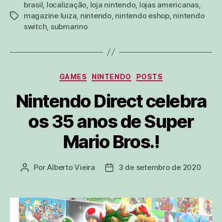
brasil
,
localização
,
loja nintendo
,
lojas americanas
,
magazine luiza
,
nintendo
,
nintendo eshop
,
nintendo
tags
switch
,
submarino
Categorias
GAMES
NINTENDO
POSTS
Nintendo Direct celebra
os 35 anos de Super
Mario Bros.!
Por
Alberto Vieira
3 de setembro de 2020
Autor
Data
do
de
post
publicação