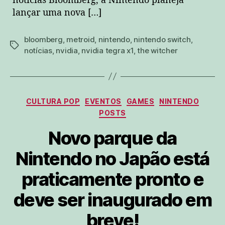
notícias Bloomberg, a Nintendo planeja
lançar uma nova […]
bloomberg
,
metroid
,
nintendo
,
nintendo switch
,
tags
notícias
,
nvidia
,
nvidia tegra x1
,
the witcher
Categorias
CULTURA POP
EVENTOS
GAMES
NINTENDO
POSTS
Novo parque da
Nintendo no Japão está
praticamente pronto e
deve ser inaugurado em
breve!