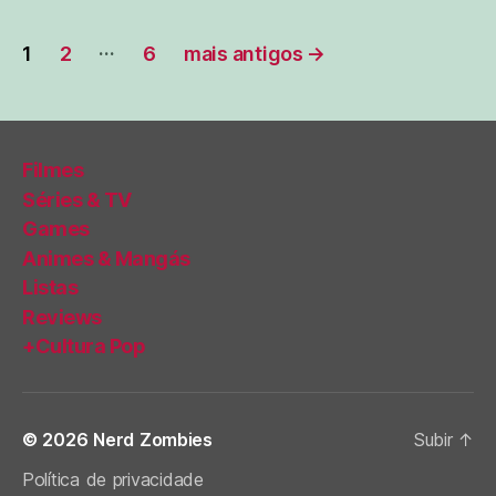
Paginação
…
1
2
6
mais antigos
→
de
posts
Filmes
Séries & TV
Games
Animes & Mangás
Listas
Reviews
+Cultura Pop
© 2026
Nerd Zombies
Subir
↑
Política de privacidade