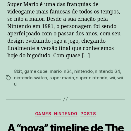
Super Mario é uma das franquias de
videogame mais famosas de todos os tempos,
se não a maior. Desde a sua criação pela
Nintendo em 1981, o personagem foi sendo
aperfeiçoado com o passar dos anos, com seu
design evoluindo jogo a jogo, chegando
finalmente a versão final que conhecemos
hoje do bigodudo. Com quase […]
8bit
,
game cube
,
mario
,
n64
,
nintendo
,
nintendo 64
,
nintendo switch
,
super mario
,
super nintendo
,
wii
,
wii
tags
u
Categorias
GAMES
NINTENDO
POSTS
A “nova” timeline de The