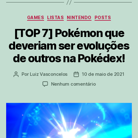
Categorias
GAMES
LISTAS
NINTENDO
POSTS
[TOP 7] Pokémon que
deveriam ser evoluções
de outros na Pokédex!
Por
Luiz Vasconcelos
10 de maio de 2021
Autor
Data
do
de
em
Nenhum comentário
post
publicação
[TOP
7]
Pokémon
que
deveriam
ser
evoluções
de