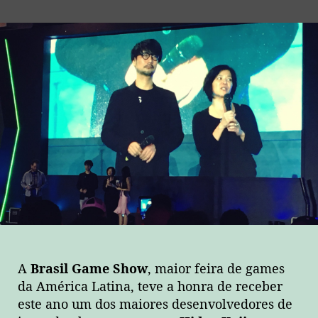
Prêmios,
homenagens
e
até
“parede
da
fama”
para
Kojima
durante
a
BGS!
A
Brasil Game Show
, maior feira de games
da América Latina, teve a honra de receber
este ano um dos maiores desenvolvedores de