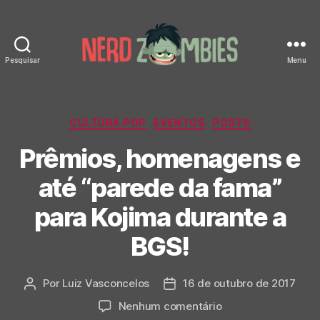
Pesquisar
Menu
Nerd
Zombies
Categorias
CULTURA POP
EVENTOS
POSTS
Prêmios, homenagens e
até “parede da fama”
para Kojima durante a
BGS!
Por
Luiz Vasconcelos
16 de outubro de 2017
Autor
Data
do
de
em
Nenhum comentário
post
publicação