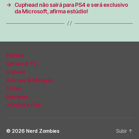
→
Cuphead não sairá para PS4 e será exclusivo
da Microsoft, afirma estúdio!
Filmes
Séries & TV
Games
Animes & Mangás
Listas
Reviews
+Cultura Pop
© 2026
Nerd Zombies
Subir
↑