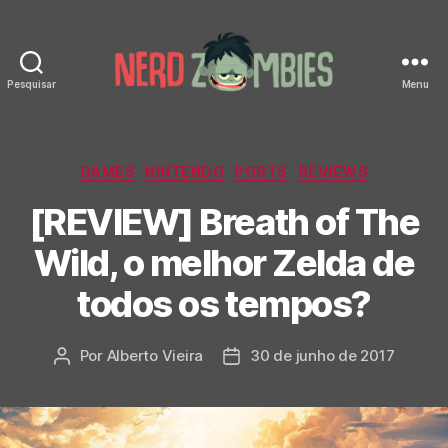
Pesquisar
Menu
Nerd
Zombies
Categorias
GAMES
NINTENDO
POSTS
REVIEWS
[REVIEW] Breath of The
Wild, o melhor Zelda de
todos os tempos?
Por
Alberto Vieira
30 de junho de 2017
Autor
Data
do
de
post
publicação