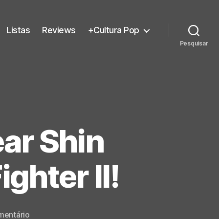
Listas
Reviews
+Cultura Pop
Pesquisar
ar Shin
ghter II!
em
entário