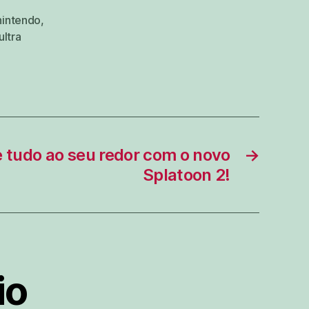
nintendo
,
ultra
 tudo ao seu redor com o novo
→
Splatoon 2!
io