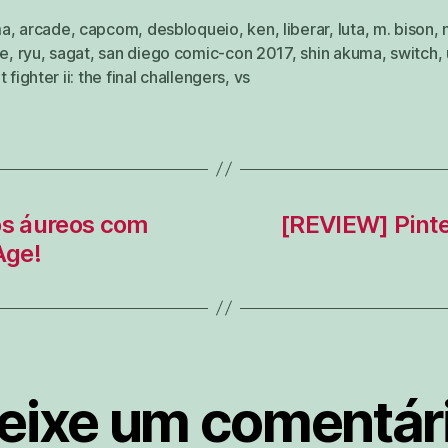
ma
,
arcade
,
capcom
,
desbloqueio
,
ken
,
liberar
,
luta
,
m. bison
,
ne
,
ryu
,
sagat
,
san diego comic-con 2017
,
shin akuma
,
switch
,
t fighter ii: the final challengers
,
vs
s áureos com
[REVIEW] Pinte
Age!
eixe um comentár