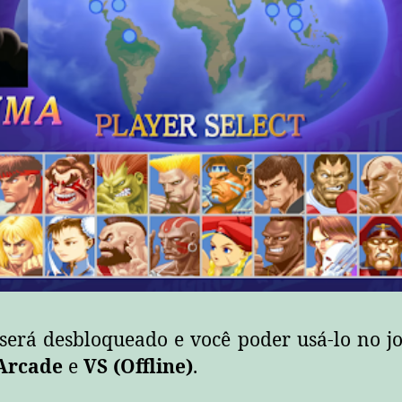
será desbloqueado e você poder usá-lo no j
Arcade
e
VS
(Offline)
.