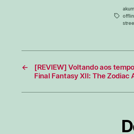
aku
offli
tags
stree
←
[REVIEW] Voltando aos tempo
Final Fantasy XII: The Zodiac 
D