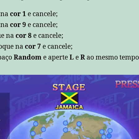
e na
cor 1
e cancele;
e na
cor 9
e cancele;
ue na
cor 8
e cancele;
loque na
cor 7
e cancele;
spaço
Random
e aperte
L
e
R
ao mesmo tempo