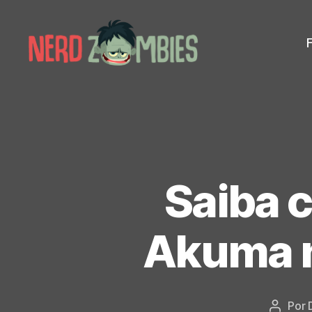
Nerd
Zombies
Saiba 
Akuma no
Por
Autor