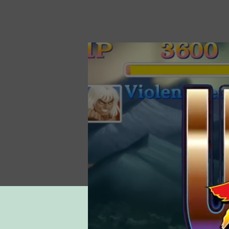
do
post