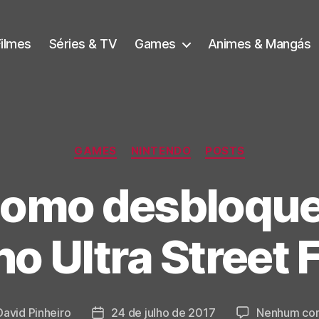
Filmes
Séries & TV
Games
Animes & Mangás
Categorias
GAMES
NINTENDO
POSTS
como desbloque
 Ultra Street Fi
David Pinheiro
24 de julho de 2017
Nenhum com
Data