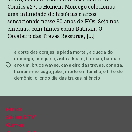
Comics #27, o Homem-Morcego colecionou
uma infinidade de histórias e arcos
sensacionais nesse 80 anos de HQs. Seja nos
cinemas, com filmes como Batman: O
Cavaleiro das Trevas Ressurge, […]
a corte das corujas
,
a piada mortal
,
a queda do
morcego
,
arlequina
,
asilo arkham
,
batman
,
batman
ano um
,
bruce wayne
,
cavaleiro das trevas
,
coringa
,
tags
homem-morcego
,
joker
,
morte em família
,
o filho do
demônio
,
o longo dia das bruxas
,
silêncio
Filmes
Séries & TV
Games