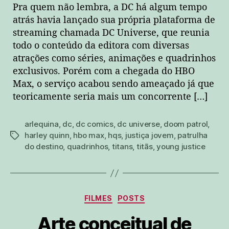
Pra quem não lembra, a DC há algum tempo
atrás havia lançado sua própria plataforma de
streaming chamada DC Universe, que reunia
todo o conteúdo da editora com diversas
atrações como séries, animações e quadrinhos
exclusivos. Porém com a chegada do HBO
Max, o serviço acabou sendo ameaçado já que
teoricamente seria mais um concorrente […]
arlequina
,
dc
,
dc comics
,
dc universe
,
doom patrol
,
harley quinn
,
hbo max
,
hqs
,
justiça jovem
,
patrulha
tags
do destino
,
quadrinhos
,
titans
,
titãs
,
young justice
Categorias
FILMES
POSTS
Arte conceitual de