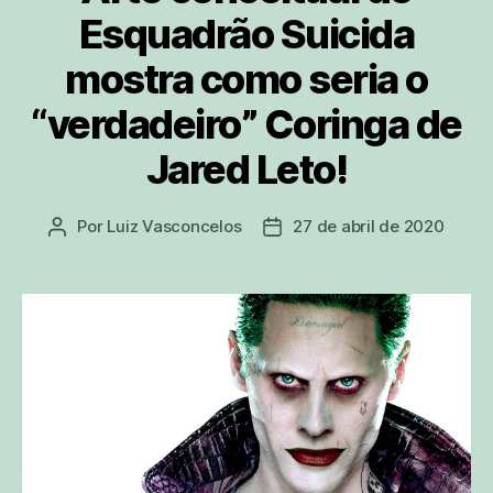
Esquadrão Suicida
mostra como seria o
“verdadeiro” Coringa de
Jared Leto!
Por
Luiz Vasconcelos
27 de abril de 2020
Autor
Data
do
de
post
publicação