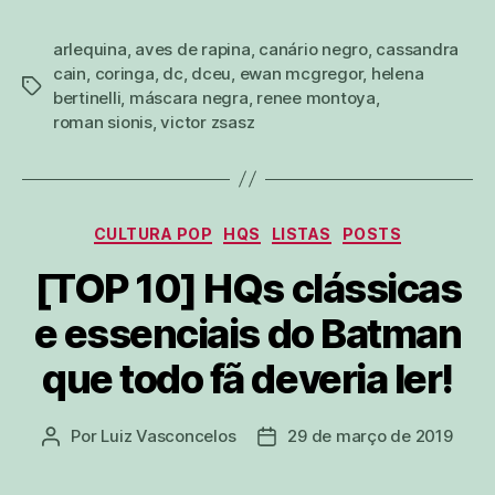
arlequina
,
aves de rapina
,
canário negro
,
cassandra
cain
,
coringa
,
dc
,
dceu
,
ewan mcgregor
,
helena
tags
bertinelli
,
máscara negra
,
renee montoya
,
roman sionis
,
victor zsasz
Categorias
CULTURA POP
HQS
LISTAS
POSTS
[TOP 10] HQs clássicas
e essenciais do Batman
que todo fã deveria ler!
Por
Luiz Vasconcelos
29 de março de 2019
Autor
Data
do
de
post
publicação