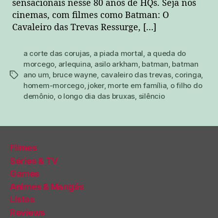
sensacionais nesse 80 anos de HQs. Seja nos
cinemas, com filmes como Batman: O
Cavaleiro das Trevas Ressurge, […]
a corte das corujas
,
a piada mortal
,
a queda do
morcego
,
arlequina
,
asilo arkham
,
batman
,
batman
ano um
,
bruce wayne
,
cavaleiro das trevas
,
coringa
,
tags
homem-morcego
,
joker
,
morte em família
,
o filho do
demônio
,
o longo dia das bruxas
,
silêncio
Filmes
Séries & TV
Games
Animes & Mangás
Listas
Reviews