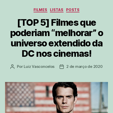
Categorias
FILMES
LISTAS
POSTS
[TOP 5] Filmes que
poderiam “melhorar” o
universo extendido da
DC nos cinemas!
Por
Luiz Vasconcelos
2 de março de 2020
Autor
Data
do
de
post
publicação