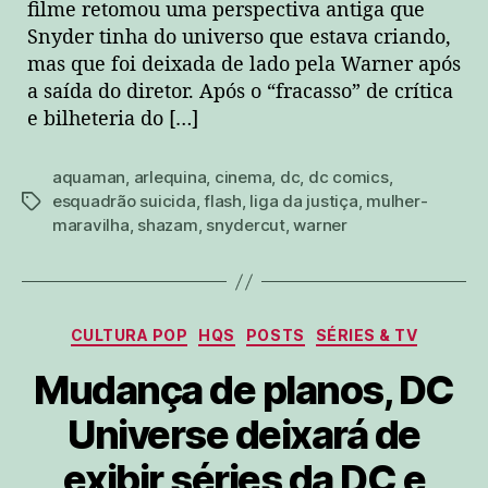
filme retomou uma perspectiva antiga que
Snyder tinha do universo que estava criando,
mas que foi deixada de lado pela Warner após
a saída do diretor. Após o “fracasso” de crítica
e bilheteria do […]
aquaman
,
arlequina
,
cinema
,
dc
,
dc comics
,
esquadrão suicida
,
flash
,
liga da justiça
,
mulher-
tags
maravilha
,
shazam
,
snydercut
,
warner
Categorias
CULTURA POP
HQS
POSTS
SÉRIES & TV
Mudança de planos, DC
Universe deixará de
exibir séries da DC e