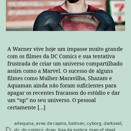
A Warner vive hoje um impasse muito grande
com os filmes da DC Comics e sua tentativa
frustrada de criar um universo compartilhado
assim como a Marvel. O sucesso de alguns
filmes como Mulher-Maravilha, Shazam e
Aquaman ainda não foram suficientes para
apagar os recentes fracassos do estúdio e dar
um “up” no seu universo. O pessoal
certamente […]
arlequina
,
aves de rapina
,
batman
,
cyborg
,
darkseid
,
dc
,
dc comics
,
dceu
,
liga da justiça
,
man of steel
,
tags