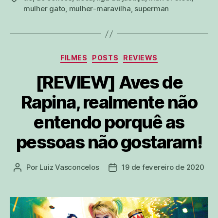
mulher gato
,
mulher-maravilha
,
superman
Categorias
FILMES
POSTS
REVIEWS
[REVIEW] Aves de
Rapina, realmente não
entendo porquê as
pessoas não gostaram!
Por
Luiz Vasconcelos
19 de fevereiro de 2020
Autor
Data
do
de
post
publicação