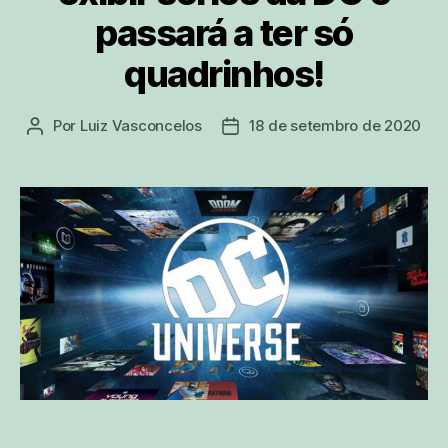
passará a ter só
quadrinhos!
Por
Luiz Vasconcelos
18 de setembro de 2020
Autor
Data
do
de
post
publicação