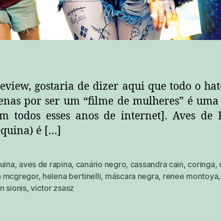
eview, gostaria de dizer aqui que todo o ha
enas por ser um “filme de mulheres” é uma d
em todos esses anos de internet]. Aves de 
quina) é […]
uina
,
aves de rapina
,
canário negro
,
cassandra cain
,
coringa
,
 mcgregor
,
helena bertinelli
,
máscara negra
,
renee montoya
,
n sionis
,
victor zsasz