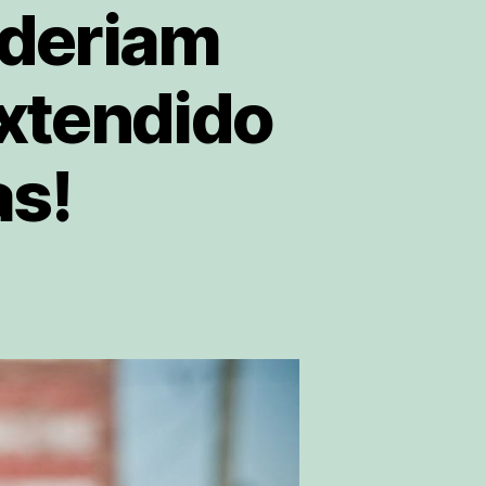
oderiam
extendido
as!