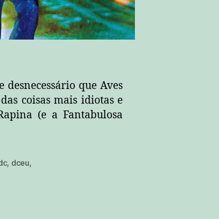
te desnecessário que Aves
as coisas mais idiotas e
Rapina (e a Fantabulosa
dc
,
dceu
,