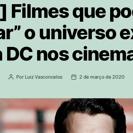
] Filmes que p
r” o universo 
 DC nos cinem
Por
Luiz Vasconcelos
2 de março de 2020
Autor
Data
do
de
post
publicação