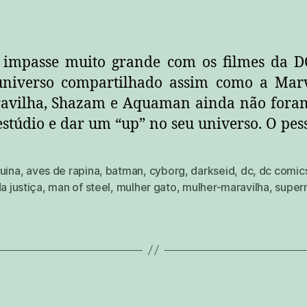
impasse muito grande com os filmes da DC
universo compartilhado assim como a Marv
avilha, Shazam e Aquaman ainda não foram 
 estúdio e dar um “up” no seu universo. O pe
uina
,
aves de rapina
,
batman
,
cyborg
,
darkseid
,
dc
,
dc comic
da justiça
,
man of steel
,
mulher gato
,
mulher-maravilha
,
super
Categorias