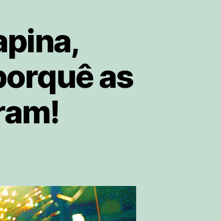
apina,
porquê as
ram!