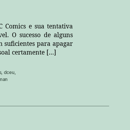
 Comics e sua tentativa
el. O sucesso de alguns
suficientes para apagar
ssoal certamente […]
s
,
dceu
,
man