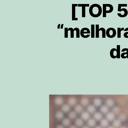
[TOP 5
“melhora
da