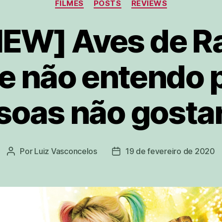
FILMES
POSTS
REVIEWS
EW] Aves de R
e não entendo 
soas não gosta
Por
Luiz Vasconcelos
19 de fevereiro de 2020
Autor
Data
do
de
post
publicação