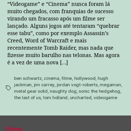
“Videogame” e “Cinema” nunca foram lá
muito chegados, com franquias de sucesso
virando um fracasso após um filme ser
lançado. Alguns jogos até tentaram “quebrar
esse tabu”, como por exemplo Assassin’s
Creed, Word of Warcraft e mais
recentemente Tomb Raider, mas nada que
fizesse muito barulho nas telonas. Mas agora
é a vez de uma nova […]
ben schwartz
,
cinema
,
filme
,
hollywood
,
hugh
jackman
,
jim carrey
,
jordan vogt-roberts
,
megaman
,
tags
metal gear solid
,
naughty dog
,
sonic the hedgehog
,
the last of us
,
tom holland
,
uncharted
,
videogame
Filmes