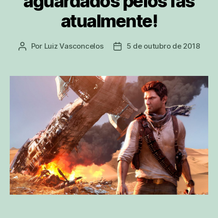
aguardados pelos fãs
atualmente!
Por
Luiz Vasconcelos
5 de outubro de 2018
Autor
Data
do
de
post
publicação