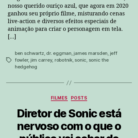
nosso querido ouriço azul, que agora em 2020
ganhou seu próprio filme, misturando cenas
live-action e diversos efeitos especiais de
animação para criar o personagem em tela.
[…]
ben schwartz
,
dr. eggman
,
james marsden
,
jeff
fowler
,
jim carrey
,
robotnik
,
sonic
,
sonic the
tags
hedgehog
Categorias
FILMES
POSTS
Diretor de Sonic está
nervoso com o que o