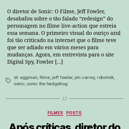
O diretor de Sonic: O Filme, Jeff Fowler,
desabafou sobre o tão falado “redesign” do
personagem no filme live-action que estreia
essa semana. O primeiro visual do ouriço azul
foi tão criticado na internet que o filme teve
que ser adiado em vários meses para
mudanças. Agora, em entrevista para o site
Digital Spy, Fowler […]
dr. eggman
,
filme
,
jeff fowler
,
jim carrey
,
robotnik
,
tags
sonic
,
sonic the hedgehog
Categorias
FILMES
POSTS
Após críticas, diretor do