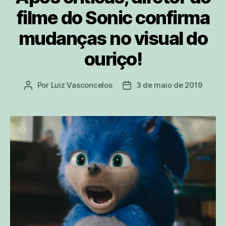
filme do Sonic confirma
mudanças no visual do
ouriço!
Por
Luiz Vasconcelos
3 de maio de 2019
Autor
Data
do
de
post
publicação