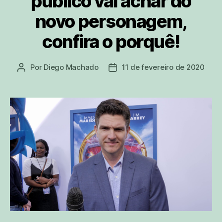
público vai achar do
novo personagem,
confira o porquê!
Por
Diego Machado
11 de fevereiro de 2020
Autor
Data
do
de
post
publicação