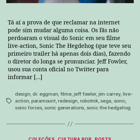
Tá aí a prova de que reclamar na internet
pode sim mudar alguma coisa. Os fãs não
perdoaram o visual do Sonic em seu filme
live-action, Sonic The Hegdehog (que teve seu
primeiro trailer há apenas dois dias), fazendo
o diretor do longa se pronunciar. Jeff Fowler,
usou sua conta oficial no Twitter para
informar […]
design
,
dr. eggman
,
filme
,
jeff fowler
,
jim carrey
,
live-
action
,
paramount
,
redesign
,
robotnik
,
sega
,
sonic
,
tags
sonic forces
,
sonic generations
,
sonic the hedgehog
Categorias
COLEÇÕES
CULTURA POP
POSTS