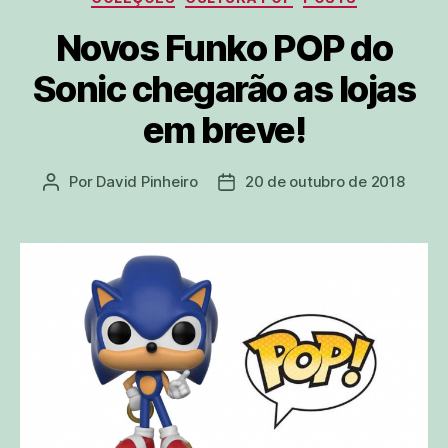
Novos Funko POP do
Sonic chegarão as lojas
em breve!
Por
David Pinheiro
20 de outubro de 2018
Autor
Data
do
de
post
publicação