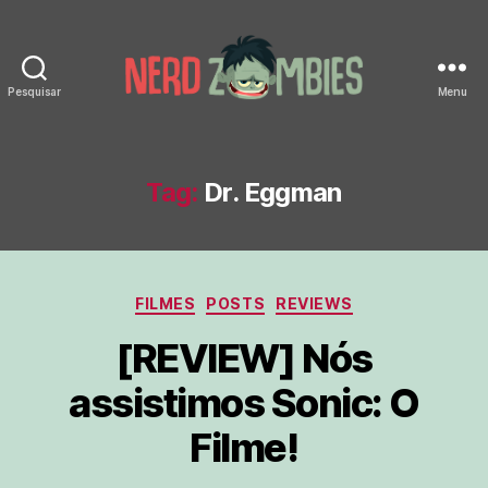
Pesquisar
Menu
Nerd
Zombies
Tag:
Dr. Eggman
Categorias
FILMES
POSTS
REVIEWS
[REVIEW] Nós
assistimos Sonic: O
Filme!