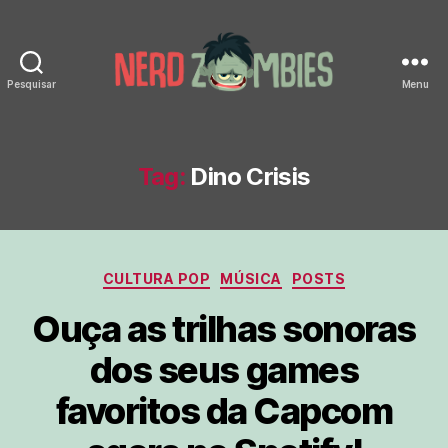
Pesquisar
Menu
Nerd
Zombies
Tag:
Dino Crisis
Categorias
CULTURA POP
MÚSICA
POSTS
Ouça as trilhas sonoras
dos seus games
favoritos da Capcom