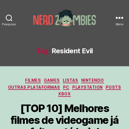
Pesquisar
Menu
Nerd
Zombies
Tag:
Resident Evil
Categorias
FILMES
GAMES
LISTAS
NINTENDO
OUTRAS PLATAFORMAS
PC
PLAYSTATION
POSTS
XBOX
[TOP 10] Melhores
filmes de videogame já