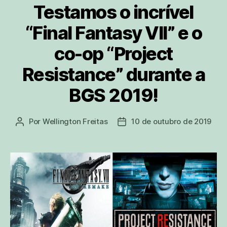
Testamos o incrível
“Final Fantasy VII” e o
co-op “Project
Resistance” durante a
BGS 2019!
Por
Wellington Freitas
10 de outubro de 2019
Autor
Data
do
de
post
publicação