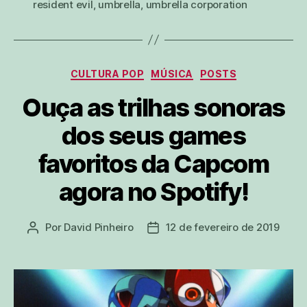
resident evil
,
umbrella
,
umbrella corporation
Categorias
CULTURA POP
MÚSICA
POSTS
Ouça as trilhas sonoras
dos seus games
favoritos da Capcom
agora no Spotify!
Por
David Pinheiro
12 de fevereiro de 2019
Autor
Data
do
de
post
publicação