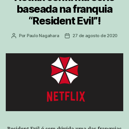
baseada na franquia
“Resident Evil”!
Por
Paulo Nagahara
27 de agosto de 2020
Autor
Data
do
de
post
publicação