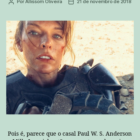
Por
Allissom Oliveira
21 de novembro de 2018
Autor
Data
do
de
post
publicação
Pois é, parece que o casal Paul W. S. Anderson