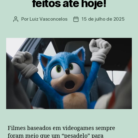
feitos até hoje!
Por
Luiz Vasconcelos
15 de julho de 2025
Autor
Data
do
de
post
publicação
Filmes baseados em videogames sempre
foram meio que um “pesadelo” para