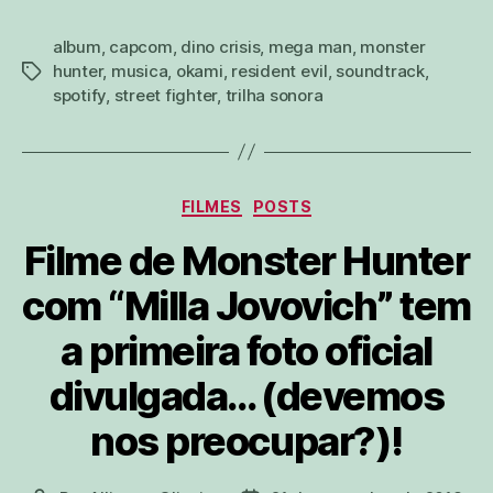
album
,
capcom
,
dino crisis
,
mega man
,
monster
hunter
,
musica
,
okami
,
resident evil
,
soundtrack
,
tags
spotify
,
street fighter
,
trilha sonora
Categorias
FILMES
POSTS
Filme de Monster Hunter
com “Milla Jovovich” tem
a primeira foto oficial
divulgada… (devemos
nos preocupar?)!