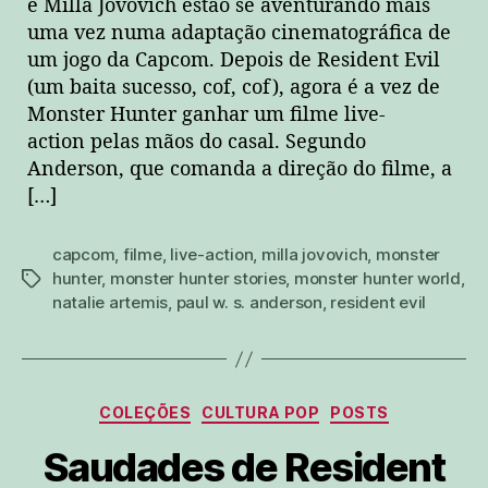
e Milla Jovovich estão se aventurando mais
uma vez numa adaptação cinematográfica de
um jogo da Capcom. Depois de Resident Evil
(um baita sucesso, cof, cof), agora é a vez de
Monster Hunter ganhar um filme live-
action pelas mãos do casal. Segundo
Anderson, que comanda a direção do filme, a
[…]
capcom
,
filme
,
live-action
,
milla jovovich
,
monster
hunter
,
monster hunter stories
,
monster hunter world
,
tags
natalie artemis
,
paul w. s. anderson
,
resident evil
Categorias
COLEÇÕES
CULTURA POP
POSTS
Saudades de Resident