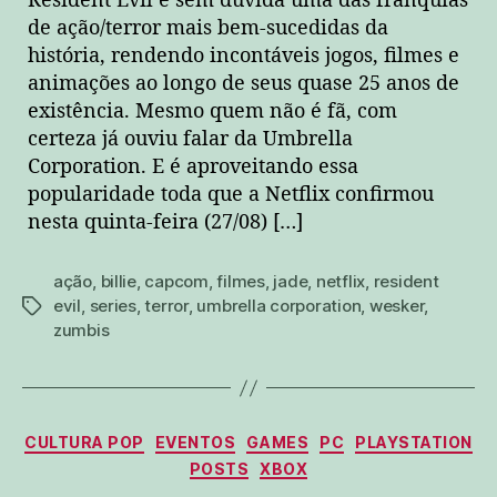
Resident Evil é sem dúvida uma das franquias
de ação/terror mais bem-sucedidas da
história, rendendo incontáveis jogos, filmes e
animações ao longo de seus quase 25 anos de
existência. Mesmo quem não é fã, com
certeza já ouviu falar da Umbrella
Corporation. E é aproveitando essa
popularidade toda que a Netflix confirmou
nesta quinta-feira (27/08) […]
ação
,
billie
,
capcom
,
filmes
,
jade
,
netflix
,
resident
evil
,
series
,
terror
,
umbrella corporation
,
wesker
,
tags
zumbis
Categorias
CULTURA POP
EVENTOS
GAMES
PC
PLAYSTATION
POSTS
XBOX