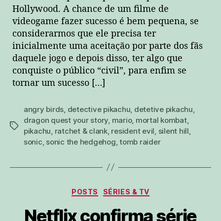
Hollywood. A chance de um filme de
videogame fazer sucesso é bem pequena, se
considerarmos que ele precisa ter
inicialmente uma aceitação por parte dos fãs
daquele jogo e depois disso, ter algo que
conquiste o público “civil”, para enfim se
tornar um sucesso […]
angry birds
,
detective pikachu
,
detetive pikachu
,
dragon quest your story
,
mario
,
mortal kombat
,
tags
pikachu
,
ratchet & clank
,
resident evil
,
silent hill
,
sonic
,
sonic the hedgehog
,
tomb raider
Categorias
POSTS
SÉRIES & TV
Netflix confirma série