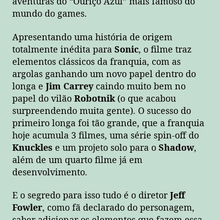
aventuras do “Ouriço Azul” mais famoso do
mundo do games.
Apresentando uma história de origem
totalmente inédita para
Sonic
, o filme traz
elementos clássicos da franquia, com as
argolas ganhando um novo papel dentro do
longa e
Jim Carrey
caindo muito bem no
papel do vilão
Robotnik
(o que acabou
surpreendendo muita gente). O sucesso do
primeiro longa foi tão grande, que a franquia
hoje acumula 3 filmes, uma série spin-off do
Knuckles
e um projeto solo para o
Shadow
,
além de um quarto filme já em
desenvolvimento.
E o segredo para isso tudo é o diretor
Jeff
Fowler
, como fã declarado do personagem,