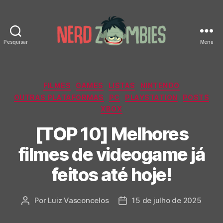
Pesquisar
Menu
Nerd
Zombies
Categorias
FILMES
GAMES
LISTAS
NINTENDO
OUTRAS PLATAFORMAS
PC
PLAYSTATION
POSTS
XBOX
[TOP 10] Melhores
filmes de videogame já
feitos até hoje!
Por
Luiz Vasconcelos
15 de julho de 2025
Autor
Data
do
de
post
publicação