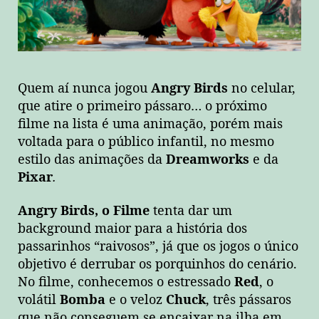
Quem aí nunca jogou
Angry Birds
no celular,
que atire o primeiro pássaro… o próximo
filme na lista é uma animação, porém mais
voltada para o público infantil, no mesmo
estilo das animações da
Dreamworks
e da
Pixar
.
Angry Birds, o Filme
tenta dar um
background maior para a história dos
passarinhos “raivosos”, já que os jogos o único
objetivo é derrubar os porquinhos do cenário.
No filme, conhecemos o estressado
Red
, o
volátil
Bomba
e o veloz
Chuck
, três pássaros
que não conseguem se encaixar na ilha em