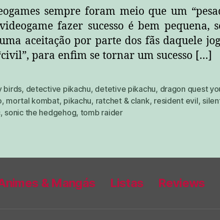
deogames sempre foram meio que um “pesad
videogame fazer sucesso é bem pequena, s
 uma aceitação por parte dos fãs daquele jogo
“civil”, para enfim se tornar um sucesso […]
 birds
,
detective pikachu
,
detetive pikachu
,
dragon quest you
o
,
mortal kombat
,
pikachu
,
ratchet & clank
,
resident evil
,
silent
c
,
sonic the hedgehog
,
tomb raider
Animes & Mangás
Listas
Reviews