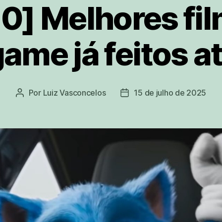
0] Melhores fi
ame já feitos at
Por
Luiz Vasconcelos
15 de julho de 2025
Autor
Data
do
de
post
publicação