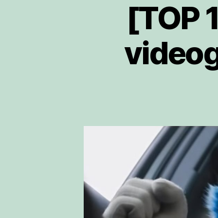
[TOP 1
videog