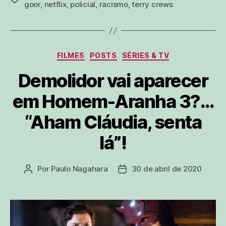
goor
,
netflix
,
policial
,
racismo
,
terry crews
Categorias
FILMES
POSTS
SÉRIES & TV
Demolidor vai aparecer
em Homem-Aranha 3?…
“Aham Cláudia, senta
lá”!
Por
Paulo Nagahara
30 de abril de 2020
Autor
Data
do
de
post
publicação