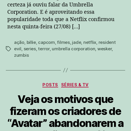
certeza já ouviu falar da Umbrella
Corporation. E é aproveitando essa
popularidade toda que a Netflix confirmou
nesta quinta-feira (27/08) […]
ação
,
billie
,
capcom
,
filmes
,
jade
,
netflix
,
resident
evil
,
series
,
terror
,
umbrella corporation
,
wesker
,
tags
zumbis
Categorias
POSTS
SÉRIES & TV
Veja os motivos que
fizeram os criadores de
“Avatar” abandonarem a