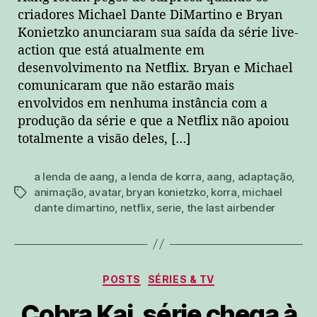
criadores Michael Dante DiMartino e Bryan
Konietzko anunciaram sua saída da série live-
action que está atualmente em
desenvolvimento na Netflix. Bryan e Michael
comunicaram que não estarão mais
envolvidos em nenhuma instância com a
produção da série e que a Netflix não apoiou
totalmente a visão deles, […]
a lenda de aang
,
a lenda de korra
,
aang
,
adaptação
,
animação
,
avatar
,
bryan konietzko
,
korra
,
michael
tags
dante dimartino
,
netflix
,
serie
,
the last airbender
Categorias
POSTS
SÉRIES & TV
Cobra Kai, série chega à