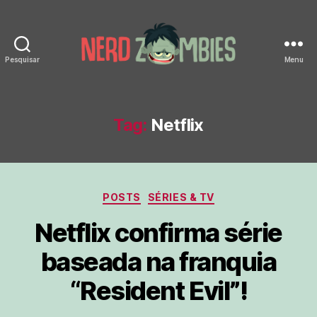
Pesquisar
Menu
Nerd
Zombies
Tag:
Netflix
Categorias
POSTS
SÉRIES & TV
Netflix confirma série
baseada na franquia
“Resident Evil”!