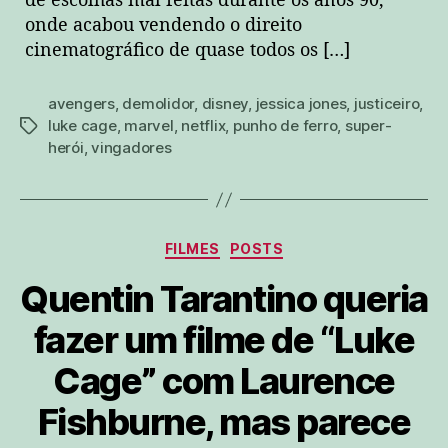
de escolhas mal feitas durante os anos 90,
onde acabou vendendo o direito
cinematográfico de quase todos os […]
avengers
,
demolidor
,
disney
,
jessica jones
,
justiceiro
,
luke cage
,
marvel
,
netflix
,
punho de ferro
,
super-
tags
herói
,
vingadores
Categorias
FILMES
POSTS
Quentin Tarantino queria
fazer um filme de “Luke
Cage” com Laurence
Fishburne, mas parece