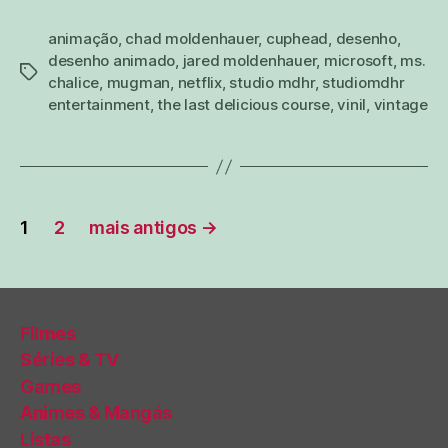
animação
,
chad moldenhauer
,
cuphead
,
desenho
,
desenho animado
,
jared moldenhauer
,
microsoft
,
ms.
tags
chalice
,
mugman
,
netflix
,
studio mdhr
,
studiomdhr
entertainment
,
the last delicious course
,
vinil
,
vintage
Paginação
1
2
mais antigos
→
de
posts
Filmes
Séries & TV
Games
Animes & Mangás
Listas