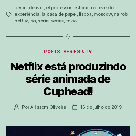
berlin
,
denver
,
el professor
,
estocolmo
,
evento
,
experiência
,
la casa de papel
,
lisboa
,
moscow
,
nairobi
,
tags
netflix
,
rio
,
serie
,
series
,
tokio
Categorias
POSTS
SÉRIES & TV
Netflix está produzindo
série animada de
Cuphead!
Por
Allissom Oliveira
16 de julho de 2019
Autor
Data
do
de
post
publicação