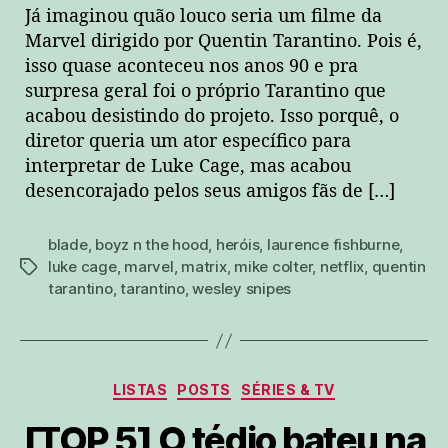
Já imaginou quão louco seria um filme da
Marvel dirigido por Quentin Tarantino. Pois é,
isso quase aconteceu nos anos 90 e pra
surpresa geral foi o próprio Tarantino que
acabou desistindo do projeto. Isso porquê, o
diretor queria um ator específico para
interpretar de Luke Cage, mas acabou
desencorajado pelos seus amigos fãs de […]
blade
,
boyz n the hood
,
heróis
,
laurence fishburne
,
luke cage
,
marvel
,
matrix
,
mike colter
,
netflix
,
quentin
tags
tarantino
,
tarantino
,
wesley snipes
Categorias
LISTAS
POSTS
SÉRIES & TV
[TOP 5] O tédio bateu na