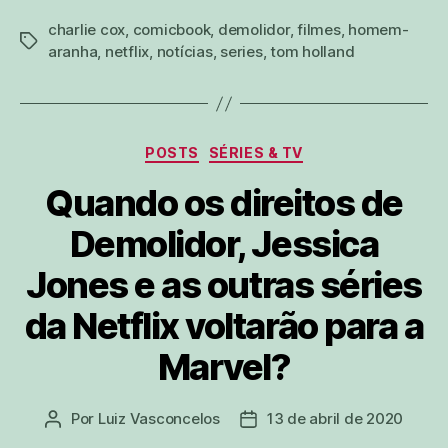
charlie cox
,
comicbook
,
demolidor
,
filmes
,
homem-
tags
aranha
,
netflix
,
notícias
,
series
,
tom holland
Categorias
POSTS
SÉRIES & TV
Quando os direitos de
Demolidor, Jessica
Jones e as outras séries
da Netflix voltarão para a
Marvel?
Por
Luiz Vasconcelos
13 de abril de 2020
Autor
Data
do
de