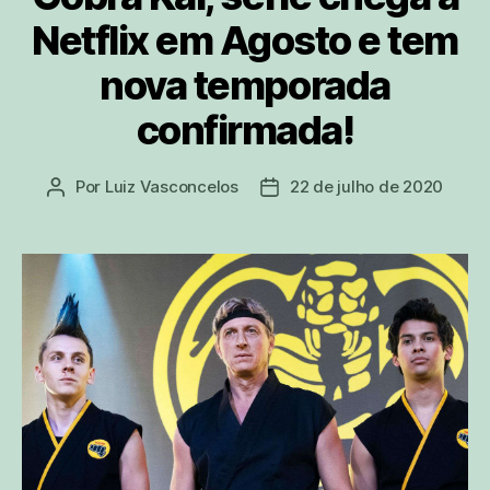
Netflix em Agosto e tem
nova temporada
confirmada!
Por
Luiz Vasconcelos
22 de julho de 2020
Autor
Data
do
de
post
publicação