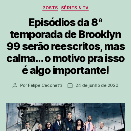
Categorias
POSTS
SÉRIES & TV
Episódios da 8ª
temporada de Brooklyn
99 serão reescritos, mas
calma… o motivo pra isso
é algo importante!
Por
Felipe Cecchetti
24 de junho de 2020
Autor
Data
do
de
post
publicação