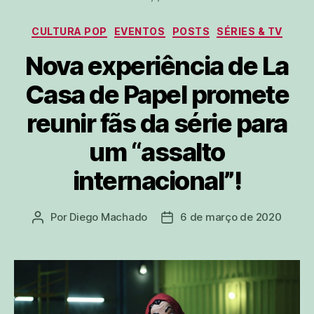
Categorias
CULTURA POP
EVENTOS
POSTS
SÉRIES & TV
Nova experiência de La
Casa de Papel promete
reunir fãs da série para
um “assalto
internacional”!
Por
Diego Machado
6 de março de 2020
Autor
Data
do
de
post
publicação